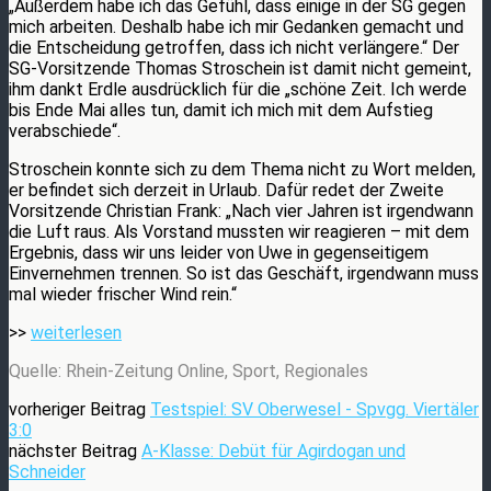
„Außerdem habe ich das Gefühl, dass einige in der SG gegen
mich arbeiten. Deshalb habe ich mir Gedanken gemacht und
die Entscheidung getroffen, dass ich nicht verlängere.“ Der
SG-Vorsitzende Thomas Stroschein ist damit nicht gemeint,
ihm dankt Erdle ausdrücklich für die „schöne Zeit. Ich werde
bis Ende Mai alles tun, damit ich mich mit dem Aufstieg
verabschiede“.
Stroschein konnte sich zu dem Thema nicht zu Wort melden,
er befindet sich derzeit in Urlaub. Dafür redet der Zweite
Vorsitzende Christian Frank: „Nach vier Jahren ist irgendwann
die Luft raus. Als Vorstand mussten wir reagieren – mit dem
Ergebnis, dass wir uns leider von Uwe in gegenseitigem
Einvernehmen trennen. So ist das Geschäft, irgendwann muss
mal wieder frischer Wind rein.“
>>
weiterlesen
Quelle: Rhein-Zeitung Online, Sport, Regionales
vorheriger Beitrag
Testspiel: SV Oberwesel - Spvgg. Viertäler
3:0
nächster Beitrag
A-Klasse: Debüt für Agirdogan und
Schneider