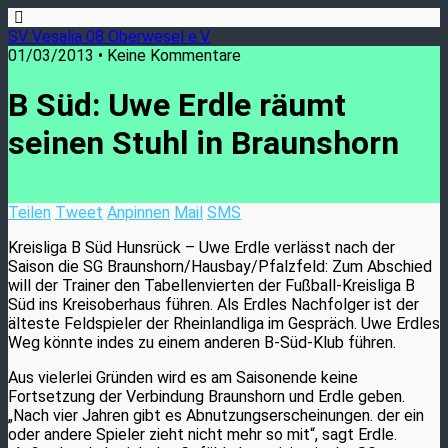
SV Vesalia 08 Oberwesel e.V.
01/03/2013 • Keine Kommentare
B Süd: Uwe Erdle räumt
seinen Stuhl in Braunshorn
Teilen
Tweet
Anpinnen
Mail
SMS
Kreisliga B Süd Hunsrück – Uwe Erdle verlässt nach der
Saison die SG Braunshorn/Hausbay/Pfalzfeld: Zum Abschied
will der Trainer den Tabellenvierten der Fußball-Kreisliga B
Süd ins Kreisoberhaus führen. Als Erdles Nachfolger ist der
älteste Feldspieler der Rheinlandliga im Gespräch. Uwe Erdles
Weg könnte indes zu einem anderen B-Süd-Klub führen.
Aus vielerlei Gründen wird es am Saisonende keine
Fortsetzung der Verbindung Braunshorn und Erdle geben.
„Nach vier Jahren gibt es Abnutzungserscheinungen. der ein
oder andere Spieler zieht nicht mehr so mit“, sagt Erdle.