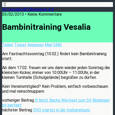
SV Vesalia 08 Oberwesel e.V.
03/02/2013 • Keine Kommentare
Bambinitraining Vesalia
Teilen
Tweet
Anpinnen
Mail
SMS
Am Fastnachtssonntag (10.02.) findet kein Bambinitraining
statt.
Ab dem 17.02. freuen wir uns dann wieder jeden Sonntag die
kleinsten Kicker, immer von 10.00Uhr – 11.00Uhr, in der
kleinen Turnhalle (Schulgelände) begrüßen zu dürfen.
Kein Vereinsmitglied? Kein Problem, einfach vorbeischauen
und mal reinschnuppern.
vorheriger Beitrag
B Nord: Bachs Wechsel zum SV Binningen
ist perfekt
nächster Beitrag
SVO startet in die Vorbereitung