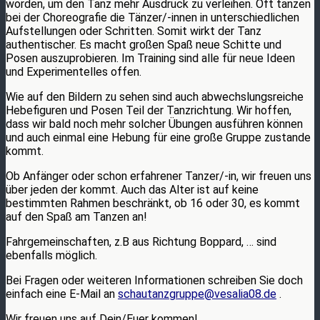
worden, um den Tanz mehr Ausdruck zu verleihen. Oft tanzen
bei der Choreografie die Tänzer/-innen in unterschiedlichen
Aufstellungen oder Schritten. Somit wirkt der Tanz
authentischer. Es macht großen Spaß neue Schitte und
Posen auszuprobieren. Im Training sind alle für neue Ideen
und Experimentelles offen.
Wie auf den Bildern zu sehen sind auch abwechslungsreiche
Hebefiguren und Posen Teil der Tanzrichtung. Wir hoffen,
dass wir bald noch mehr solcher Übungen ausführen können
und auch einmal eine Hebung für eine große Gruppe zustande
kommt.
Ob Anfänger oder schon erfahrener Tanzer/-in, wir freuen uns
über jeden der kommt. Auch das Alter ist auf keine
bestimmten Rahmen beschränkt, ob 16 oder 30, es kommt
auf den Spaß am Tanzen an!
Fahrgemeinschaften, z.B aus Richtung Boppard, … sind
ebenfalls möglich.
Bei Fragen oder weiteren Informationen schreiben Sie doch
einfach eine E-Mail an
schautanzgruppe@vesalia08.de
.
Wir freuen uns auf Dein/Euer kommen!