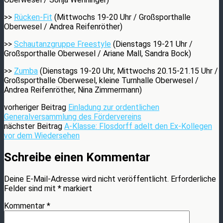
>>
Rücken-Fit
(Mittwochs 19-20 Uhr / Großsporthalle
Oberwesel / Andrea Reifenröther)
>>
Schautanzgruppe Freestyle
(Dienstags 19-21 Uhr /
Großsporthalle Oberwesel / Ariane Mall, Sandra Bock)
>>
Zumba
(Dienstags 19-20 Uhr, Mittwochs 20.15-21.15 Uhr /
Großsporthalle Oberwesel, kleine Turnhalle Oberwesel /
Andrea Reifenröther, Nina Zimmermann)
vorheriger Beitrag
Einladung zur ordentlichen
Generalversammlung des Fördervereins
nächster Beitrag
A-Klasse: Flosdorff adelt den Ex-Kollegen
vor dem Wiedersehen
Schreibe einen Kommentar
Deine E-Mail-Adresse wird nicht veröffentlicht.
Erforderliche
Felder sind mit
*
markiert
Kommentar
*