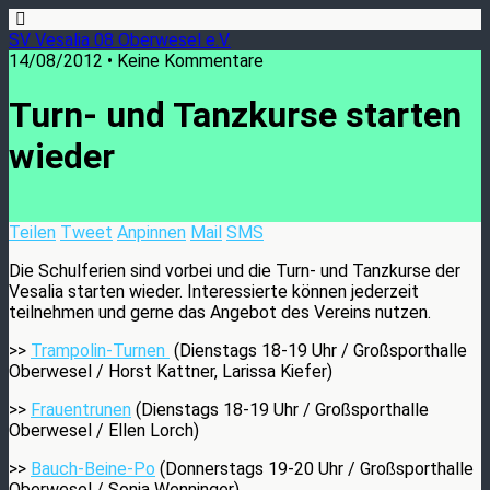
SV Vesalia 08 Oberwesel e.V.
14/08/2012 • Keine Kommentare
Turn- und Tanzkurse starten
wieder
Teilen
Tweet
Anpinnen
Mail
SMS
Die Schulferien sind vorbei und die Turn- und Tanzkurse der
Vesalia starten wieder. Interessierte können jederzeit
teilnehmen und gerne das Angebot des Vereins nutzen.
>>
Trampolin-Turnen
(Dienstags 18-19 Uhr / Großsporthalle
Oberwesel / Horst Kattner, Larissa Kiefer)
>>
Frauentrunen
(Dienstags 18-19 Uhr / Großsporthalle
Oberwesel / Ellen Lorch)
>>
Bauch-Beine-Po
(Donnerstags 19-20 Uhr / Großsporthalle
Oberwesel / Sonja Wenninger)