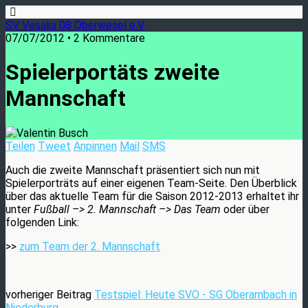
SV Vesalia 08 Oberwesel e.V.
07/07/2012 • 2 Kommentare
Spielerportäts zweite
Mannschaft
Teilen
Tweet
Anpinnen
Mail
SMS
Auch die zweite Mannschaft präsentiert sich nun mit
Spielerporträts auf einer eigenen Team-Seite. Den Überblick
über das aktuelle Team für die Saison 2012-2013 erhaltet ihr
unter
Fußball –> 2. Mannschaft –> Das Team
oder über
folgenden Link:
>>
zum Team der 2. Mannschaft
vorheriger Beitrag
Testspiel: Heute SVO - SG Oberarnbach in
Niederburg