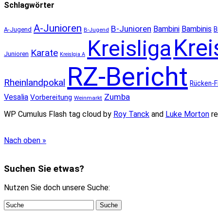
Schlagwörter
A-Junioren
B-Junioren
Bambini
Bambinis
B
A-Jugend
B-Jugend
Krei
Kreisliga
Karate
Junioren
Kreislgia A
RZ-Bericht
Rheinlandpokal
Rücken-F
Zumba
Vesalia
Vorbereitung
Weinmarkt
WP Cumulus Flash tag cloud by
Roy Tanck
and
Luke Morton
re
Nach oben »
Suchen Sie etwas?
Nutzen Sie doch unsere Suche: