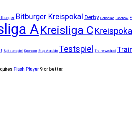
Bitburger Kreispokal
Derby
F
itburger
Derbytime
Facebook
sliga A
Kreisliga C
Kreispoka
Testspiel
Trai
it
Spitzenspiel
Sponsor
Step Aerobic
Trainerwechsel
quires
Flash Player
9 or better.