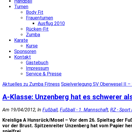
Handball
Turnen
Body Fit
Frauenturnen
Ausflug 2010
Rücken-Fit
Zumba
Karate
Kurse
Sponsoren
Kontakt
Gästebuch
Impressum
Service & Presse
Aktuelles zu Zumba Fitness
Spielverlegung SV Oberwesel II –
A-Klasse: Unzenberg hat es schwerer al
Am 19/04/2012, In
Fußball
,
Fußball - 1. Mannschaft
,
RZ - Sport
Kreisliga A Hunsrück/Mosel – Vor dem 26. Spieltag der Fu
vor der Brust. Spitzenreiter Unzenberg hat vom Papier he
spielfrei.