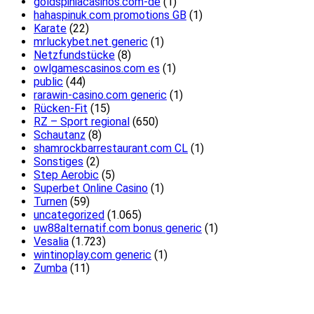
goldspiniacasinos.com-de
(1)
hahaspinuk.com promotions GB
(1)
Karate
(22)
mrluckybet.net generic
(1)
Netzfundstücke
(8)
owlgamescasinos.com es
(1)
public
(44)
rarawin-casino.com generic
(1)
Rücken-Fit
(15)
RZ – Sport regional
(650)
Schautanz
(8)
shamrockbarrestaurant.com CL
(1)
Sonstiges
(2)
Step Aerobic
(5)
Superbet Online Casino
(1)
Turnen
(59)
uncategorized
(1.065)
uw88alternatif.com bonus generic
(1)
Vesalia
(1.723)
wintinoplay.com generic
(1)
Zumba
(11)