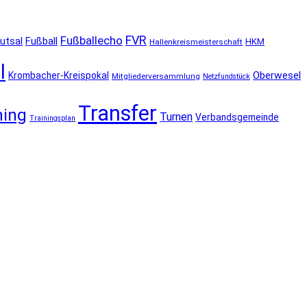
FVR
Fußballecho
utsal
Fußball
HKM
Hallenkreismeisterschaft
l
Oberwesel
Krombacher-Kreispokal
Mitgliederversammlung
Netzfundstück
Transfer
ning
Turnen
Verbandsgemeinde
Trainingsplan