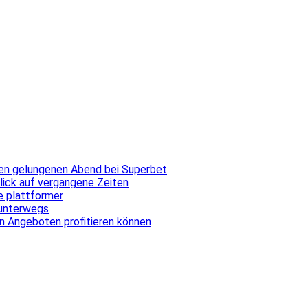
inen gelungenen Abend bei Superbet
blick auf vergangene Zeiten
ale plattformer
 unterwegs
n Angeboten profitieren können