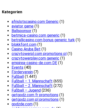
Kategorien
afrislotscasino.com Generic
(1)
aviator game
(1)
Ballsponsor
(1)
betmica-casino.com generic
(1)
betrallicasino.com bonus generic turk
(1)
blokkfont.com
(1)
Casino Aruba Bet
(1)
crazytowerpl.com promotions pl
(1)
crazytowerplay.com generic
(1)
empirea-casino-de.com DE
(1)
Events
(40)
Förderverein
(7)
Fußball
(1.441)
Fußball – 1. Mannschaft
(655)
Fußball – 2. Mannschaft
(272)
Fußball – Jugend
(236)
getgodz.com fr promotions
(1)
getgodz.com pl promotions
(1)
godzde.com
(1)