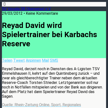
SV Vesalia 08 Oberwesel e.V.
29/03/2012 • Keine Kommentare
Reyad David wird
Spielertrainer bei Karbachs
Reserve
Teilen
Tweet
Anpinnen
Mail
SMS
Reyad David, derzeit noch in Diensten des A-Ligisten TSV
Emmelshausen II, kehrt auf den Quintinsberg zurück – und
zwar als gleichberechtigter Trainer neben dem aktuellen
Reserve-Coach Torsten Strieder. Letztgenannter soll nur
noch in Notfällen mitspielen und von der Bank aus dirigieren.
Auf dem Platz hat dann Spielertrainer Reyad David das
Sagen.
Quelle: Rhein-Zeitung Online, Sport, Regionales