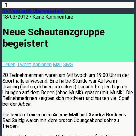
SV Vesalia 08 Oberwesel e.V.
18/03/2012 • Keine Kommentare
Neue Schautanzgruppe
begeistert
Teilen
Tweet
Anpinnen
Mail
SMS
20 Teilnehmerinnen waren am Mittwoch um 19.00 Uhr in der
Sporthalle anwesend. Eine halbe Stunde war Aufwärm-
Training (laufen, dehnen, strecken.) Danach folgten Figuren-
Übungen auf dem Boden (ohne Musik), später (mit Musik.) Die
Teilnehmerinnen zeigten sich motiviert und hatten viel Spaß
bei der
Arbeit
.
Die beiden Trainerinnen
Ariane Mall
und
Sandra Bock
aus
Bad Salzig waren mit dem ersten Übungsabend sehr zu
frieden.