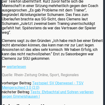
per Telefon übermittelt. Kurz zuvor hatte sich die
Mannschaft in einer Sitzung mehrheitlich gegen den Coach
ausgesprochen. „Es gab Probleme mit dem Trainer“,
begründet Abteilungsleiter Schumann. Das Fass zum
Überlaufen brachte aus SG-Sicht, dass Clemens laut
Schumann „zuletzt zweimal beim Training unentschuldigt
gefehlt hat. Spätestens da war das Vertrauen der Spieler
weg“.
Clemens sagt zu den Gründen: „Ich habe mich bei einer Einheit
nicht abmelden können, das kann man mir zur Last legen.
Ansonsten ist das alles sehr komisch. Wir haben Erfolg, ich
kann das nicht nachvollziehen.“ Erst zu Saisonbeginn war
Clemens zur SGU gekommen.
>>
weiterlesen
Quelle: Rhein-Zeitung Online, Sport, Regionales
vorheriger Beitrag
Testspiel: SV Oberwesel - TSV
Mengerschied 3:0 (2:0)
nächster Beitrag
Tests: Ehrbachtal und Sohren verlieren
gegen Emmelshausen I