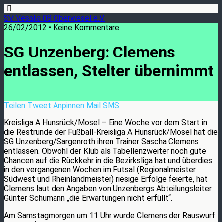
SV Vesalia 08 Oberwesel e.V.
26/02/2012 • Keine Kommentare
SG Unzenberg: Clemens
entlassen, Stelter übernimmt
Teilen
Tweet
Anpinnen
Mail
SMS
Kreisliga A Hunsrück/Mosel – Eine Woche vor dem Start in
die Restrunde der Fußball-Kreisliga A Hunsrück/Mosel hat die
SG Unzenberg/Sargenroth ihren Trainer Sascha Clemens
entlassen. Obwohl der Klub als Tabellenzweiter noch gute
Chancen auf die Rückkehr in die Bezirksliga hat und überdies
in den vergangenen Wochen im Futsal (Regionalmeister
Südwest und Rheinlandmeister) riesige Erfolge feierte, hat
Clemens laut den Angaben von Unzenbergs Abteilungsleiter
Günter Schumann „die Erwartungen nicht erfüllt“.
Am Samstagmorgen um 11 Uhr wurde Clemens der Rauswurf