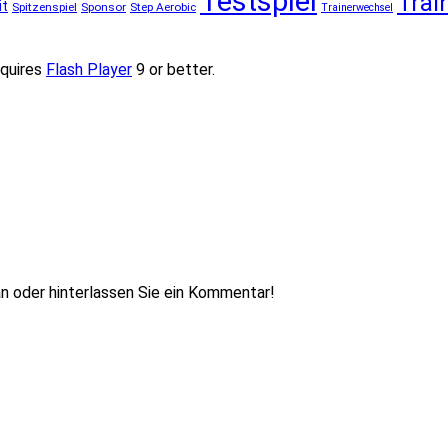
Testspiel
Trai
it
Spitzenspiel
Sponsor
Step Aerobic
Trainerwechsel
quires
Flash Player
9 or better.
n oder hinterlassen Sie ein Kommentar!