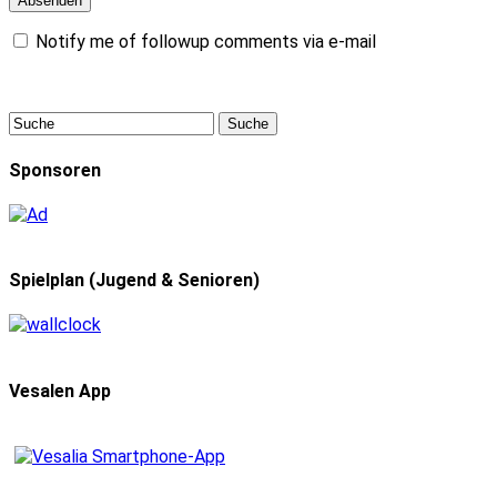
Notify me of followup comments via e-mail
Sponsoren
Spielplan (Jugend & Senioren)
Vesalen App