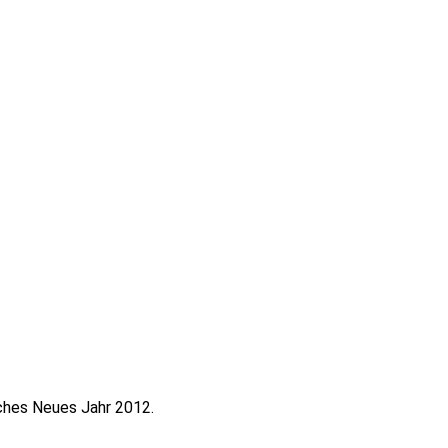
ches Neues Jahr 2012.