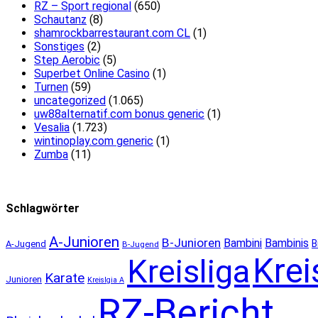
RZ – Sport regional
(650)
Schautanz
(8)
shamrockbarrestaurant.com CL
(1)
Sonstiges
(2)
Step Aerobic
(5)
Superbet Online Casino
(1)
Turnen
(59)
uncategorized
(1.065)
uw88alternatif.com bonus generic
(1)
Vesalia
(1.723)
wintinoplay.com generic
(1)
Zumba
(11)
Schlagwörter
A-Junioren
B-Junioren
Bambini
Bambinis
B
A-Jugend
B-Jugend
Krei
Kreisliga
Karate
Junioren
Kreislgia A
RZ-Bericht