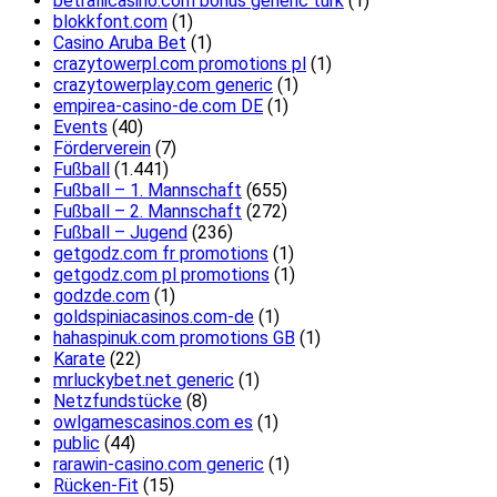
betrallicasino.com bonus generic turk
(1)
blokkfont.com
(1)
Casino Aruba Bet
(1)
crazytowerpl.com promotions pl
(1)
crazytowerplay.com generic
(1)
empirea-casino-de.com DE
(1)
Events
(40)
Förderverein
(7)
Fußball
(1.441)
Fußball – 1. Mannschaft
(655)
Fußball – 2. Mannschaft
(272)
Fußball – Jugend
(236)
getgodz.com fr promotions
(1)
getgodz.com pl promotions
(1)
godzde.com
(1)
goldspiniacasinos.com-de
(1)
hahaspinuk.com promotions GB
(1)
Karate
(22)
mrluckybet.net generic
(1)
Netzfundstücke
(8)
owlgamescasinos.com es
(1)
public
(44)
rarawin-casino.com generic
(1)
Rücken-Fit
(15)