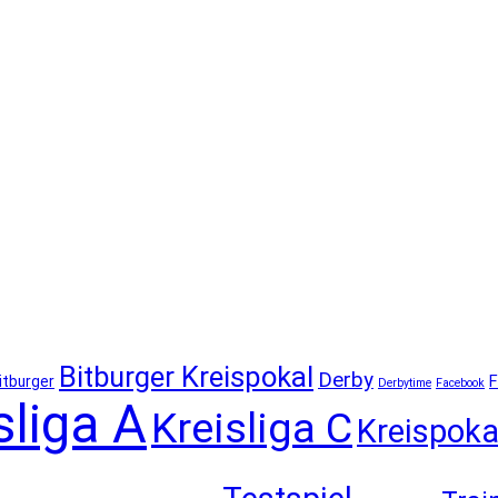
Bitburger Kreispokal
Derby
F
itburger
Derbytime
Facebook
sliga A
Kreisliga C
Kreispoka