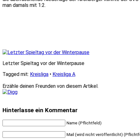
man damals mit 1:2.
Letzter Spieltag vor der Winterpause
Tagged mit:
Kreisliga
•
Kreisliga A
Erzähle deinen Freunden von diesem Artikel.
Hinterlasse ein Kommentar
Name (Pflichtfeld)
Mail (wird nicht veröffentlicht) (Pflichtf