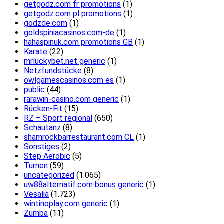
getgodz.com fr promotions
(1)
getgodz.com pl promotions
(1)
godzde.com
(1)
goldspiniacasinos.com-de
(1)
hahaspinuk.com promotions GB
(1)
Karate
(22)
mrluckybet.net generic
(1)
Netzfundstücke
(8)
owlgamescasinos.com es
(1)
public
(44)
rarawin-casino.com generic
(1)
Rücken-Fit
(15)
RZ – Sport regional
(650)
Schautanz
(8)
shamrockbarrestaurant.com CL
(1)
Sonstiges
(2)
Step Aerobic
(5)
Turnen
(59)
uncategorized
(1.065)
uw88alternatif.com bonus generic
(1)
Vesalia
(1.723)
wintinoplay.com generic
(1)
Zumba
(11)