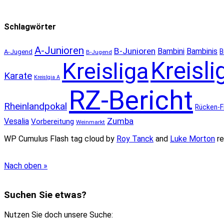
Schlagwörter
A-Junioren
B-Junioren
Bambini
Bambinis
B
A-Jugend
B-Jugend
Kreisli
Kreisliga
Karate
Kreislgia A
RZ-Bericht
Rheinlandpokal
Rücken-F
Zumba
Vesalia
Vorbereitung
Weinmarkt
WP Cumulus Flash tag cloud by
Roy Tanck
and
Luke Morton
re
Nach oben »
Suchen Sie etwas?
Nutzen Sie doch unsere Suche: