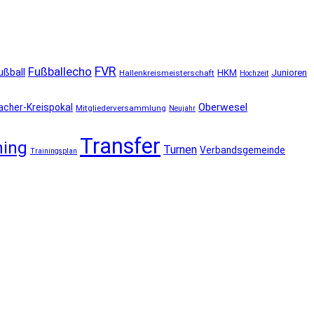
FVR
Fußballecho
ußball
HKM
Junioren
Hallenkreismeisterschaft
Hochzeit
Oberwesel
cher-Kreispokal
Mitgliederversammlung
Neujahr
Transfer
ning
Turnen
Verbandsgemeinde
Trainingsplan