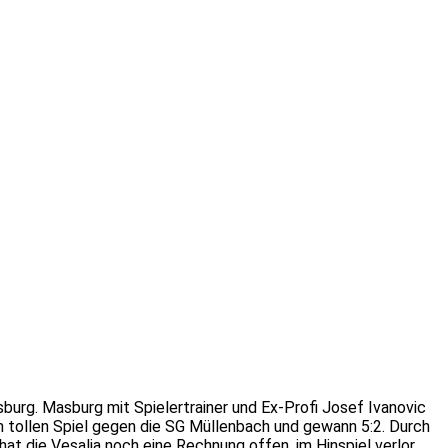
urg. Masburg mit Spielertrainer und Ex-Profi Josef Ivanovic
m tollen Spiel gegen die SG Müllenbach und gewann 5:2. Durch
t die Vesalia noch eine Rechnung offen, im Hinspiel verlor