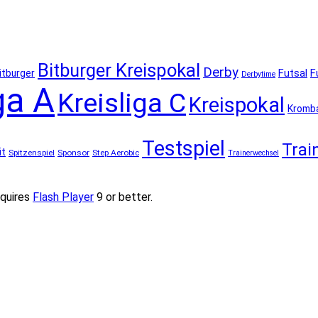
Bitburger Kreispokal
Derby
Futsal
F
itburger
Derbytime
ga A
Kreisliga C
Kreispokal
Kromba
Testspiel
Trai
it
Spitzenspiel
Sponsor
Step Aerobic
Trainerwechsel
quires
Flash Player
9 or better.