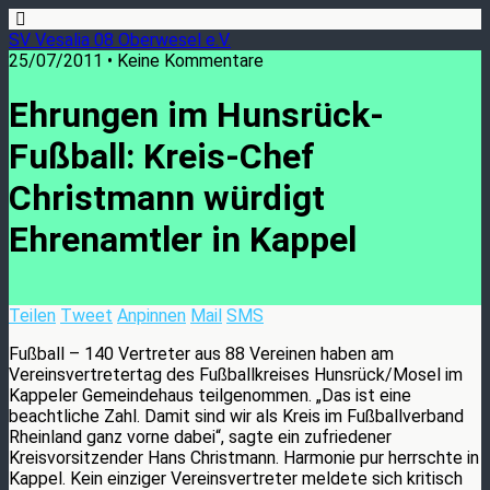
SV Vesalia 08 Oberwesel e.V.
25/07/2011 • Keine Kommentare
Ehrungen im Hunsrück-
Fußball: Kreis-Chef
Christmann würdigt
Ehrenamtler in Kappel
Teilen
Tweet
Anpinnen
Mail
SMS
Fußball – 140 Vertreter aus 88 Vereinen haben am
Vereinsvertretertag des Fußballkreises Hunsrück/Mosel im
Kappeler Gemeindehaus teilgenommen. „Das ist eine
beachtliche Zahl. Damit sind wir als Kreis im Fußballverband
Rheinland ganz vorne dabei“, sagte ein zufriedener
Kreisvorsitzender Hans Christmann. Harmonie pur herrschte in
Kappel. Kein einziger Vereinsvertreter meldete sich kritisch