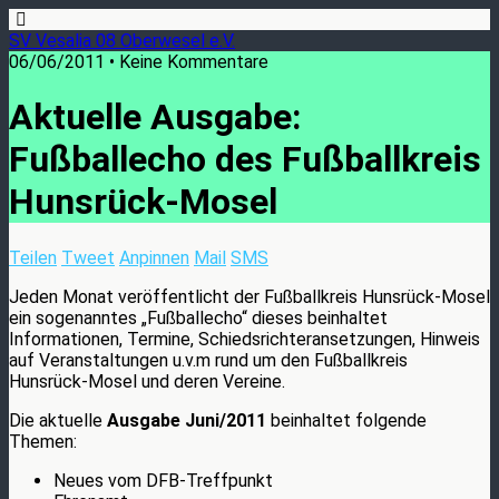
SV Vesalia 08 Oberwesel e.V.
06/06/2011 • Keine Kommentare
Aktuelle Ausgabe:
Fußballecho des Fußballkreis
Hunsrück-Mosel
Teilen
Tweet
Anpinnen
Mail
SMS
Jeden Monat veröffentlicht der Fußballkreis Hunsrück-Mosel
ein sogenanntes „Fußballecho“ dieses beinhaltet
Informationen, Termine, Schiedsrichteransetzungen, Hinweis
auf Veranstaltungen u.v.m rund um den Fußballkreis
Hunsrück-Mosel und deren Vereine.
Die aktuelle
Ausgabe Juni/2011
beinhaltet folgende
Themen:
Neues vom DFB-Treffpunkt