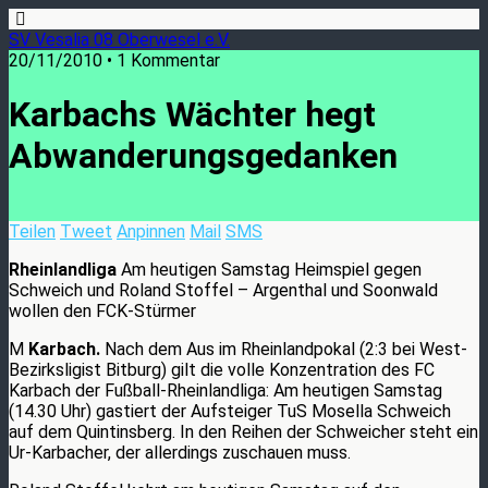
SV Vesalia 08 Oberwesel e.V.
20/11/2010 • 1 Kommentar
Karbachs Wächter hegt
Abwanderungsgedanken
Teilen
Tweet
Anpinnen
Mail
SMS
Rheinlandliga
Am heutigen Samstag Heimspiel gegen
Schweich und Roland Stoffel – Argenthal und Soonwald
wollen den FCK-Stürmer
M
Karbach.
Nach dem Aus im Rheinlandpokal (2:3 bei West-
Bezirksligist Bitburg) gilt die volle Konzentration des FC
Karbach der Fußball-Rheinlandliga: Am heutigen Samstag
(14.30 Uhr) gastiert der Aufsteiger TuS Mosella Schweich
auf dem Quintinsberg. In den Reihen der Schweicher steht ein
Ur-Karbacher, der allerdings zuschauen muss.