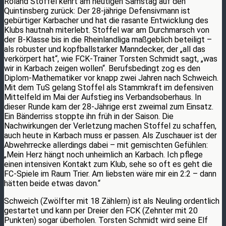
Roland Stoffel kehrt am heutigen Samstag auf den
Quintinsberg zurück: Der 28-jährige Defensivmann ist
gebürtiger Karbacher und hat die rasante Entwicklung des
Klubs hautnah miterlebt. Stoffel war am Durchmarsch von
der B-Klasse bis in die Rheinlandliga maßgeblich beteiligt –
als robuster und kopfballstarker Manndecker, der „all das
verkörpert hat“, wie FCK-Trainer Torsten Schmidt sagt, „was
wir in Karbach zeigen wollen“. Berufsbedingt zog es den
Diplom-Mathematiker vor knapp zwei Jahren nach Schweich.
Mit dem TuS gelang Stoffel als Stammkraft im defensiven
Mittelfeld im Mai der Aufstieg ins Verbandsoberhaus. In
dieser Runde kam der 28-Jährige erst zweimal zum Einsatz.
Ein Bänderriss stoppte ihn früh in der Saison. Die
Nachwirkungen der Verletzung machen Stoffel zu schaffen,
auch heute in Karbach muss er passen. Als Zuschauer ist der
Abwehrrecke allerdings dabei – mit gemischten Gefühlen:
„Mein Herz hängt noch unheimlich an Karbach. Ich pflege
einen intensiven Kontakt zum Klub, sehe so oft es geht die
FC-Spiele im Raum Trier. Am liebsten wäre mir ein 2:2 – dann
hätten beide etwas davon.“
Schweich (Zwölfter mit 18 Zählern) ist als Neuling ordentlich
gestartet und kann per Dreier den FCK (Zehnter mit 20
Punkten) sogar überholen. Torsten Schmidt wird seine Elf