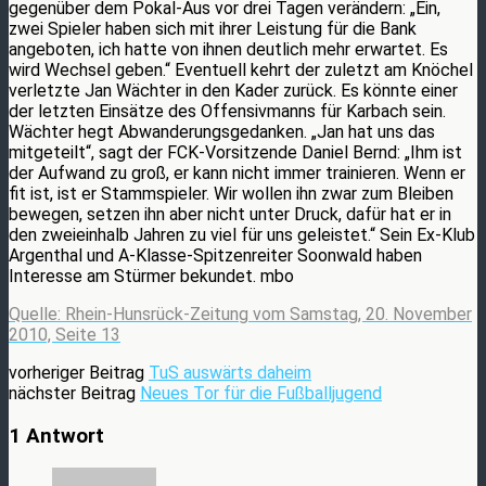
gegenüber dem Pokal-Aus vor drei Tagen verändern: „Ein,
zwei Spieler haben sich mit ihrer Leistung für die Bank
angeboten, ich hatte von ihnen deutlich mehr erwartet. Es
wird Wechsel geben.“ Eventuell kehrt der zuletzt am Knöchel
verletzte Jan Wächter in den Kader zurück. Es könnte einer
der letzten Einsätze des Offensivmanns für Karbach sein.
Wächter hegt Abwanderungsgedanken. „Jan hat uns das
mitgeteilt“, sagt der FCK-Vorsitzende Daniel Bernd: „Ihm ist
der Aufwand zu groß, er kann nicht immer trainieren. Wenn er
fit ist, ist er Stammspieler. Wir wollen ihn zwar zum Bleiben
bewegen, setzen ihn aber nicht unter Druck, dafür hat er in
den zweieinhalb Jahren zu viel für uns geleistet.“ Sein Ex-Klub
Argenthal und A-Klasse-Spitzenreiter Soonwald haben
Interesse am Stürmer bekundet. mbo
Quelle: Rhein-Hunsrück-Zeitung vom Samstag, 20. November
2010, Seite 13
vorheriger Beitrag
TuS auswärts daheim
nächster Beitrag
Neues Tor für die Fußballjugend
1 Antwort