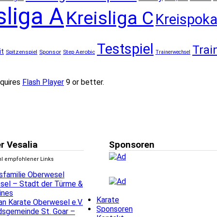
sliga A
Kreisliga C
Kreispoka
Testspiel
Trai
it
Spitzenspiel
Sponsor
Step Aerobic
Trainerwechsel
quires
Flash Player
9 or better.
r Vesalia
Sponsoren
hl empfohlener Links
sfamilie Oberwesel
sel – Stadt der Türme &
ines
Karate
n Karate Oberwesel e.V.
Sponsoren
dsgemeinde St. Goar –