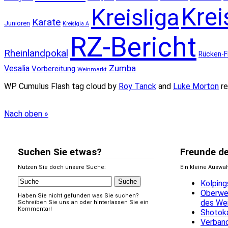
Krei
Kreisliga
Karate
Junioren
Kreislgia A
RZ-Bericht
Rheinlandpokal
Rücken-F
Zumba
Vesalia
Vorbereitung
Weinmarkt
WP Cumulus Flash tag cloud by
Roy Tanck
and
Luke Morton
re
Nach oben »
Suchen Sie etwas?
Freunde de
Nutzen Sie doch unsere Suche:
Ein kleine Auswa
Kolping
Oberwe
Haben Sie nicht gefunden was Sie suchen?
des We
Schreiben Sie uns an oder hinterlassen Sie ein
Kommentar!
Shotoka
Verban