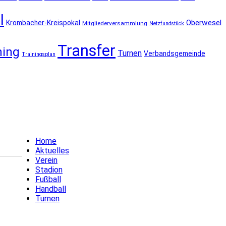
l
Oberwesel
Krombacher-Kreispokal
Mitgliederversammlung
Netzfundstück
Transfer
ning
Turnen
Verbandsgemeinde
Trainingsplan
Home
Aktuelles
Verein
Stadion
Fußball
Handball
Turnen