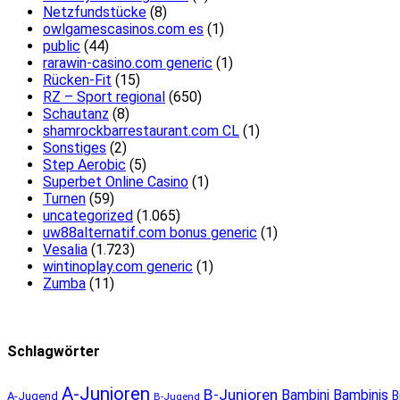
Netzfundstücke
(8)
owlgamescasinos.com es
(1)
public
(44)
rarawin-casino.com generic
(1)
Rücken-Fit
(15)
RZ – Sport regional
(650)
Schautanz
(8)
shamrockbarrestaurant.com CL
(1)
Sonstiges
(2)
Step Aerobic
(5)
Superbet Online Casino
(1)
Turnen
(59)
uncategorized
(1.065)
uw88alternatif.com bonus generic
(1)
Vesalia
(1.723)
wintinoplay.com generic
(1)
Zumba
(11)
Schlagwörter
A-Junioren
B-Junioren
Bambini
Bambinis
B
A-Jugend
B-Jugend