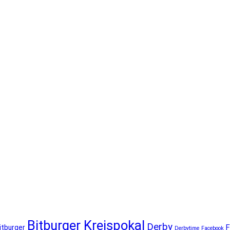
Bitburger Kreispokal
Derby
F
itburger
Derbytime
Facebook