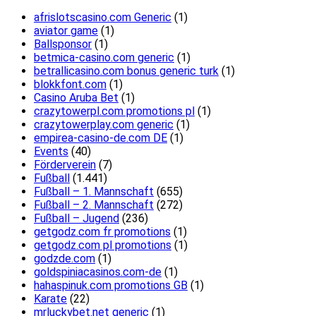
afrislotscasino.com Generic
(1)
aviator game
(1)
Ballsponsor
(1)
betmica-casino.com generic
(1)
betrallicasino.com bonus generic turk
(1)
blokkfont.com
(1)
Casino Aruba Bet
(1)
crazytowerpl.com promotions pl
(1)
crazytowerplay.com generic
(1)
empirea-casino-de.com DE
(1)
Events
(40)
Förderverein
(7)
Fußball
(1.441)
Fußball – 1. Mannschaft
(655)
Fußball – 2. Mannschaft
(272)
Fußball – Jugend
(236)
getgodz.com fr promotions
(1)
getgodz.com pl promotions
(1)
godzde.com
(1)
goldspiniacasinos.com-de
(1)
hahaspinuk.com promotions GB
(1)
Karate
(22)
mrluckybet.net generic
(1)