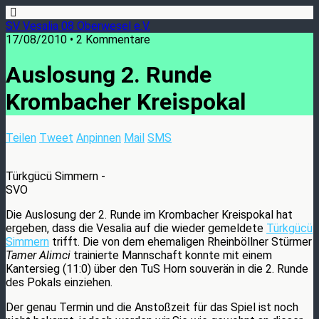
SV Vesalia 08 Oberwesel e.V.
17/08/2010 • 2 Kommentare
Auslosung 2. Runde
Krombacher Kreispokal
Teilen
Tweet
Anpinnen
Mail
SMS
Türkgücü Simmern -
SVO
Die Auslosung der 2. Runde im Krombacher Kreispokal hat
ergeben, dass die Vesalia auf die wieder gemeldete
Türkgücü
Simmern
trifft. Die von dem ehemaligen Rheinböllner Stürmer
Tamer Alimci
trainierte Mannschaft konnte mit einem
Kantersieg (11:0) über den TuS Horn souverän in die 2. Runde
des Pokals einziehen.
Der genau Termin und die Anstoßzeit für das Spiel ist noch