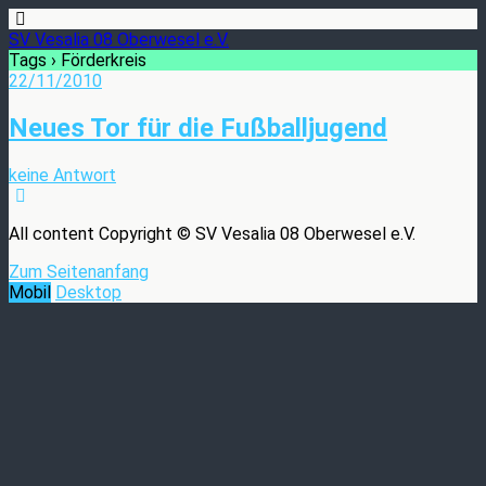
SV Vesalia 08 Oberwesel e.V.
Tags › Förderkreis
22/11/2010
Neues Tor für die Fußballjugend
keine Antwort
All content Copyright © SV Vesalia 08 Oberwesel e.V.
Zum Seitenanfang
Mobil
Desktop