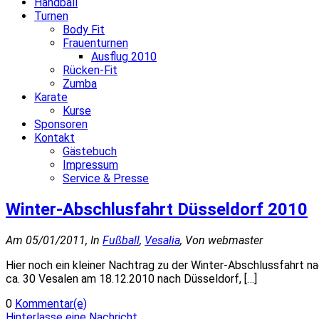
Handball
Turnen
Body Fit
Frauenturnen
Ausflug 2010
Rücken-Fit
Zumba
Karate
Kurse
Sponsoren
Kontakt
Gästebuch
Impressum
Service & Presse
Winter-Abschlusfahrt Düsseldorf 2010
Am 05/01/2011, In
Fußball
,
Vesalia
, Von webmaster
Hier noch ein kleiner Nachtrag zu der Winter-Abschlussfahrt n
ca. 30 Vesalen am 18.12.2010 nach Düsseldorf, […]
0
Kommentar(e)
Hinterlasse eine Nachricht