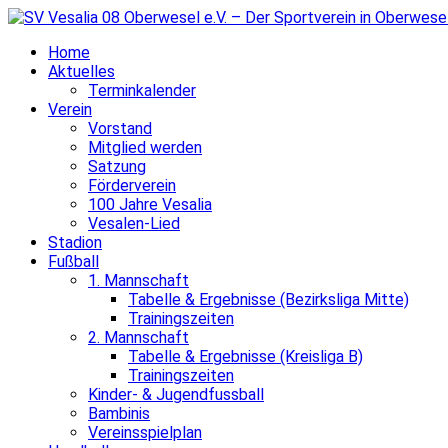
Home
Aktuelles
Terminkalender
Verein
Vorstand
Mitglied werden
Satzung
Förderverein
100 Jahre Vesalia
Vesalen-Lied
Stadion
Fußball
1. Mannschaft
Tabelle & Ergebnisse (Bezirksliga Mitte)
Trainingszeiten
2. Mannschaft
Tabelle & Ergebnisse (Kreisliga B)
Trainingszeiten
Kinder- & Jugendfussball
Bambinis
Vereinsspielplan