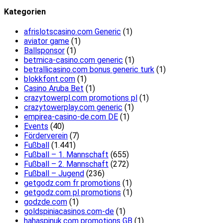
Kategorien
afrislotscasino.com Generic
(1)
aviator game
(1)
Ballsponsor
(1)
betmica-casino.com generic
(1)
betrallicasino.com bonus generic turk
(1)
blokkfont.com
(1)
Casino Aruba Bet
(1)
crazytowerpl.com promotions pl
(1)
crazytowerplay.com generic
(1)
empirea-casino-de.com DE
(1)
Events
(40)
Förderverein
(7)
Fußball
(1.441)
Fußball – 1. Mannschaft
(655)
Fußball – 2. Mannschaft
(272)
Fußball – Jugend
(236)
getgodz.com fr promotions
(1)
getgodz.com pl promotions
(1)
godzde.com
(1)
goldspiniacasinos.com-de
(1)
hahaspinuk.com promotions GB
(1)