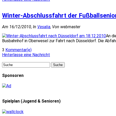
Winter-Abschlussfahrt der Fußballsenio
Am 16/12/2010, In
Vesalia
, Von webmaster
An di
Busbahnhof in Oberwesel zur Fahrt nach Düsseldorf. Die Abfahr
3
Kommentar(e)
Hinterlasse eine Nachricht
Sponsoren
Spielplan (Jugend & Senioren)