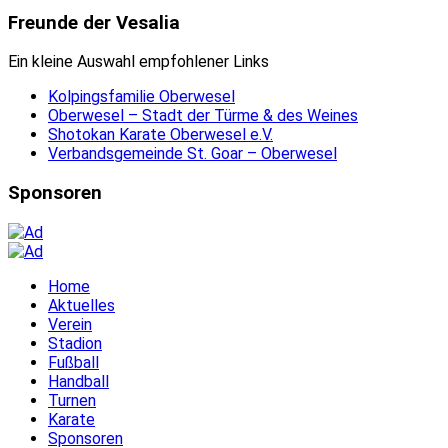
Freunde der Vesalia
Ein kleine Auswahl empfohlener Links
Kolpingsfamilie Oberwesel
Oberwesel – Stadt der Türme & des Weines
Shotokan Karate Oberwesel e.V.
Verbandsgemeinde St. Goar – Oberwesel
Sponsoren
Home
Aktuelles
Verein
Stadion
Fußball
Handball
Turnen
Karate
Sponsoren