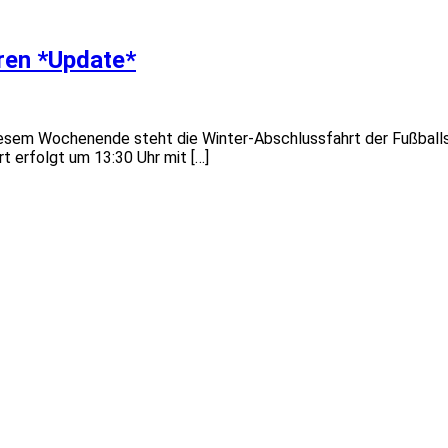
ren *Update*
esem Wochenende steht die Winter-Abschlussfahrt der Fußballs
t erfolgt um 13:30 Uhr mit […]