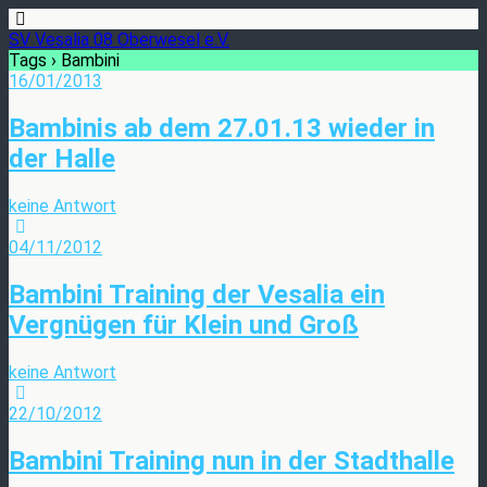
SV Vesalia 08 Oberwesel e.V.
Tags › Bambini
16/01/2013
Bambinis ab dem 27.01.13 wieder in
der Halle
keine Antwort
04/11/2012
Bambini Training der Vesalia ein
Vergnügen für Klein und Groß
keine Antwort
22/10/2012
Bambini Training nun in der Stadthalle