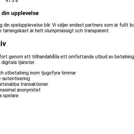
97.3%
r din upplevelse
 din spelupplevelse blir. Vi väljer endast partners som är fullt l
je tärningskast är helt slumpmässigt och transparent.
iv
fort genom att tillhandahålla ett omfattande utbud av betalning
igitala tjänster.
ch utbetalning inom tjugofyra timmar
-autentisering
ixtsnabba transaktioner
 maximal anonymitet
a spelare