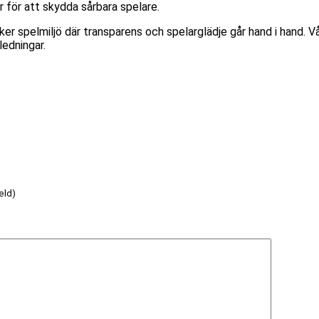
 för att skydda sårbara spelare.
äker spelmiljö där transparens och spelarglädje går hand i hand. 
ledningar.
eld)