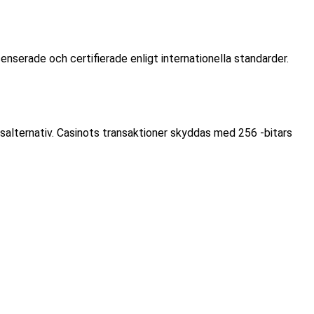
icenserade och certifierade enligt internationella standarder.
salternativ. Casinots transaktioner skyddas med 256 -bitars