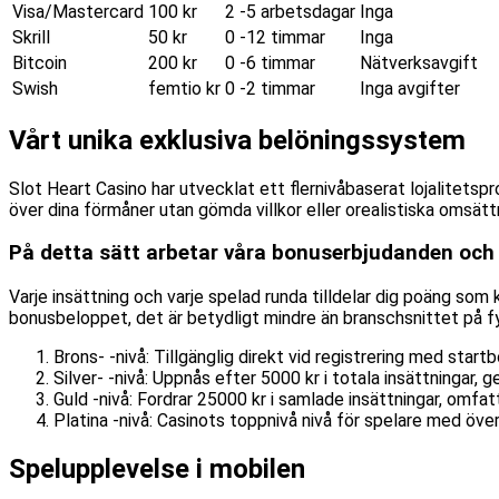
Visa/Mastercard
100 kr
2 -5 arbetsdagar
Inga
Skrill
50 kr
0 -12 timmar
Inga
Bitcoin
200 kr
0 -6 timmar
Nätverksavgift
Swish
femtio kr
0 -2 timmar
Inga avgifter
Vårt unika exklusiva belöningssystem
Slot Heart Casino har utvecklat ett flernivåbaserat lojalitets
över dina förmåner utan gömda villkor eller orealistiska omsätt
På detta sätt arbetar våra bonuserbjudanden och
Varje insättning och varje spelad runda tilldelar dig poäng som
bonusbeloppet, det är betydligt mindre än branschsnittet på fy
Brons- -nivå: Tillgänglig direkt vid registrering med star
Silver- -nivå: Uppnås efter 5000 kr i totala insättningar
Guld -nivå: Fordrar 25000 kr i samlade insättningar, omfa
Platina -nivå: Casinots toppnivå nivå för spelare med öv
Spelupplevelse i mobilen