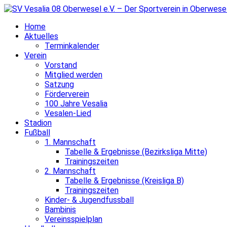
Home
Aktuelles
Terminkalender
Verein
Vorstand
Mitglied werden
Satzung
Förderverein
100 Jahre Vesalia
Vesalen-Lied
Stadion
Fußball
1. Mannschaft
Tabelle & Ergebnisse (Bezirksliga Mitte)
Trainingszeiten
2. Mannschaft
Tabelle & Ergebnisse (Kreisliga B)
Trainingszeiten
Kinder- & Jugendfussball
Bambinis
Vereinsspielplan