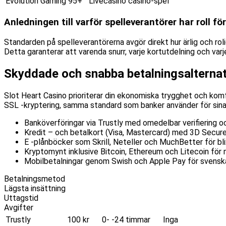
Evolution Gaming
95+
Livecasino casino-spel
Anledningen till varför spelleverantörer har roll fö
Standarden på spelleverantörerna avgör direkt hur ärlig och rolig
Detta garanterar att varenda snurr, varje kortutdelning och var
Skyddade och snabba betalningsalternat
Slot Heart Casino prioriterar din ekonomiska trygghet och kom
SSL -kryptering, samma standard som banker använder för sina d
Banköverföringar via Trustly med omedelbar verifiering o
Kredit – och betalkort (Visa, Mastercard) med 3D Secure
E -plånböcker som Skrill, Neteller och MuchBetter för bl
Kryptomynt inklusive Bitcoin, Ethereum och Litecoin för
Mobilbetalningar genom Swish och Apple Pay för svensk
Betalningsmetod
Lägsta insättning
Uttagstid
Avgifter
Trustly
100 kr
0- -24 timmar
Inga