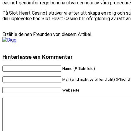
casinot genomför regelbundna utvärderingar av våra procedurer
På Slot Heart Casinot strävar vi efter att skapa en rolig och s
din upplevelse hos Slot Heart Casino blir oförglömlig av rätt an
Erzähle deinen Freunden von diesem Artikel.
Hinterlasse ein Kommentar
Name (Pflichtfeld)
Mail (wird nicht veröffentlicht) (Pflichtf
Webseite