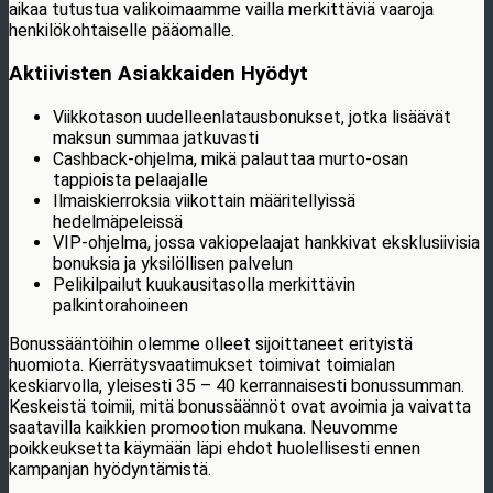
aikaa tutustua valikoimaamme vailla merkittäviä vaaroja
henkilökohtaiselle pääomalle.
Aktiivisten Asiakkaiden Hyödyt
Viikkotason uudelleenlatausbonukset, jotka lisäävät
maksun summaa jatkuvasti
Cashback-ohjelma, mikä palauttaa murto-osan
tappioista pelaajalle
Ilmaiskierroksia viikottain määritellyissä
hedelmäpeleissä
VIP-ohjelma, jossa vakiopelaajat hankkivat eksklusiivisia
bonuksia ja yksilöllisen palvelun
Pelikilpailut kuukausitasolla merkittävin
palkintorahoineen
Bonussääntöihin olemme olleet sijoittaneet erityistä
huomiota. Kierrätysvaatimukset toimivat toimialan
keskiarvolla, yleisesti 35 – 40 kerrannaisesti bonussumman.
Keskeistä toimii, mitä bonussäännöt ovat avoimia ja vaivatta
saatavilla kaikkien promootion mukana. Neuvomme
poikkeuksetta käymään läpi ehdot huolellisesti ennen
kampanjan hyödyntämistä.