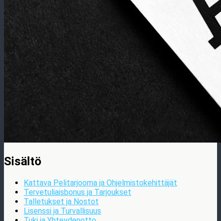
Sisältö
Kattava Pelitarjooma ja Ohjelmistokehittäjät
Tervetuliaisbonus ja Tarjoukset
Talletukset ja Nostot
Lisenssi ja Turvallisuus
Tuki ja Yhteydenotto