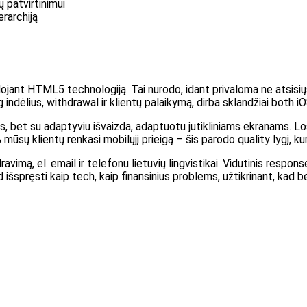
patvirtinimui
rarchiją
ant HTML5 technologiją. Tai nurodo, idant privaloma ne atsisiųsti
indėlius, withdrawal ir klientų palaikymą, dirba sklandžiai both i
 bet su adaptyviu išvaizda, adaptuotu jutikliniams ekranams. Lošim
ų klientų renkasi mobilųjį prieigą – šis parodo quality lygį, kur
vimą, el. email ir telefonu lietuvių lingvistikai. Vidutinis respo
spręsti kaip tech, kaip finansinius problems, užtikrinant, kad be