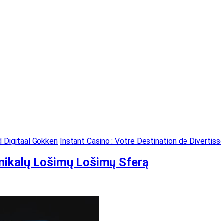
 Digitaal Gokken
Instant Casino : Votre Destination de Diverti
nikalų Lošimų Lošimų Sferą