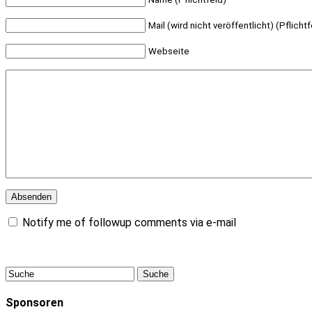
Mail (wird nicht veröffentlicht) (Pflichtf
Webseite
Notify me of followup comments via e-mail
Sponsoren