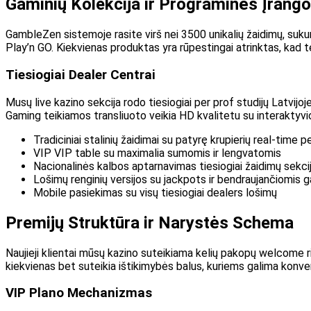
Gaminių Kolekcija ir Programinės Įrango
GambleZen sistemoje rasite virš nei 3500 unikalių žaidimų, suku
Play’n GO. Kiekvienas produktas yra rūpestingai atrinktas, kad t
Tiesiogiai Dealer Centrai
Musų live kazino sekcija rodo tiesiogiai per prof studijų Latvijoje
Gaming teikiamos transliuoto veikia HD kvalitetu su interaktyviomi
Tradiciniai stalinių žaidimai su patyrę krupierių real-time p
VIP VIP table su maximalia sumomis ir lengvatomis
Nacionalinės kalbos aptarnavimas tiesiogiai žaidimų sekci
Lošimų renginių versijos su jackpots ir bendraujančiomis 
Mobile pasiekimas su visų tiesiogiai dealers lošimų
Premijų Struktūra ir Narystės Schema
Naujieji klientai mūsų kazino suteikiama kelių pakopų welcome ri
kiekvienas bet suteikia ištikimybės balus, kuriems galima konvert
VIP Plano Mechanizmas