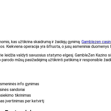
omis, kas užtikrina skaidrumą ir žaidėjų gynimą.
Gamblezen casi
jos. Kiekviena operacija yra šifruota, o jusų asmeniniai duomenys
rie leidžia valdyti savuosius statymo elgesį. GambleZen Kazino si
Taip parodo mūsų pasižadėjimą užtikrinti patikimą ir responsible žai
asmeninės info gynimas
sinės sandoriai
siekimo tikrinimas
s įvertinimas per ketvirtį