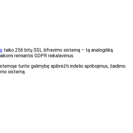
no
taiko 256 bitų SSL šifravimo sistemą – tą analogišką
 laikomi remiantis GDPR reikalavimus.
stemoje turite galimybę apibrėžti indėlio apribojimus, žaidimo
dimo sistemą.