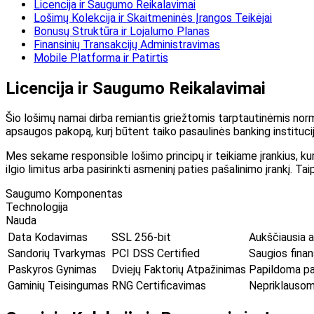
Licencija ir Saugumo Reikalavimai
Lošimų Kolekcija ir Skaitmeninės Įrangos Teikėjai
Bonusų Struktūra ir Lojalumo Planas
Finansinių Transakcijų Administravimas
Mobile Platforma ir Patirtis
Licencija ir Saugumo Reikalavimai
Šio lošimų namai dirba remiantis griežtomis tarptautinėmis norm
apsaugos pakopą, kurį būtent taiko pasaulinės banking instituci
Mes sekame responsible lošimo principų ir teikiame įrankius, ku
ilgio limitus arba pasirinkti asmeninį paties pašalinimo įrankį. 
Saugumo Komponentas
Technologija
Nauda
Data Kodavimas
SSL 256-bit
Aukščiausia 
Sandorių Tvarkymas
PCI DSS Certified
Saugios finan
Paskyros Gynimas
Dviejų Faktorių Atpažinimas
Papildoma pa
Gaminių Teisingumas
RNG Certificavimas
Nepriklausoma