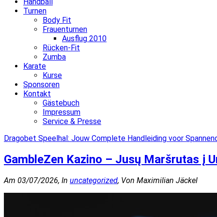
Handball
Turnen
Body Fit
Frauenturnen
Ausflug 2010
Rücken-Fit
Zumba
Karate
Kurse
Sponsoren
Kontakt
Gästebuch
Impressum
Service & Presse
Dragobet Speelhal: Jouw Complete Handleiding voor Spannend
GambleZen Kazino – Jusų Maršrutas į U
Am 03/07/2026, In
uncategorized
, Von Maximilian Jäckel