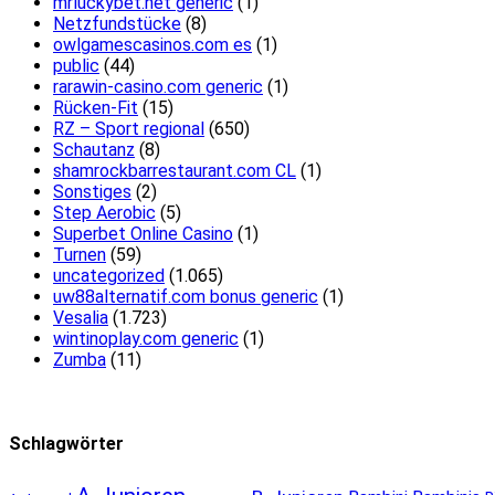
mrluckybet.net generic
(1)
Netzfundstücke
(8)
owlgamescasinos.com es
(1)
public
(44)
rarawin-casino.com generic
(1)
Rücken-Fit
(15)
RZ – Sport regional
(650)
Schautanz
(8)
shamrockbarrestaurant.com CL
(1)
Sonstiges
(2)
Step Aerobic
(5)
Superbet Online Casino
(1)
Turnen
(59)
uncategorized
(1.065)
uw88alternatif.com bonus generic
(1)
Vesalia
(1.723)
wintinoplay.com generic
(1)
Zumba
(11)
Schlagwörter