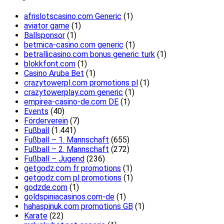
afrislotscasino.com Generic
(1)
aviator game
(1)
Ballsponsor
(1)
betmica-casino.com generic
(1)
betrallicasino.com bonus generic turk
(1)
blokkfont.com
(1)
Casino Aruba Bet
(1)
crazytowerpl.com promotions pl
(1)
crazytowerplay.com generic
(1)
empirea-casino-de.com DE
(1)
Events
(40)
Förderverein
(7)
Fußball
(1.441)
Fußball – 1. Mannschaft
(655)
Fußball – 2. Mannschaft
(272)
Fußball – Jugend
(236)
getgodz.com fr promotions
(1)
getgodz.com pl promotions
(1)
godzde.com
(1)
goldspiniacasinos.com-de
(1)
hahaspinuk.com promotions GB
(1)
Karate
(22)