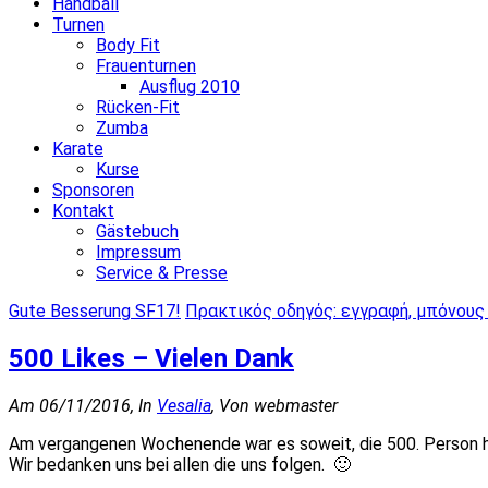
Handball
Turnen
Body Fit
Frauenturnen
Ausflug 2010
Rücken-Fit
Zumba
Karate
Kurse
Sponsoren
Kontakt
Gästebuch
Impressum
Service & Presse
Gute Besserung SF17!
Πρακτικός οδηγός: εγγραφή, μπόνους 
500 Likes – Vielen Dank
Am 06/11/2016, In
Vesalia
, Von webmaster
Am vergangenen Wochenende war es soweit, die 500. Person ha
Wir bedanken uns bei allen die uns folgen. 🙂