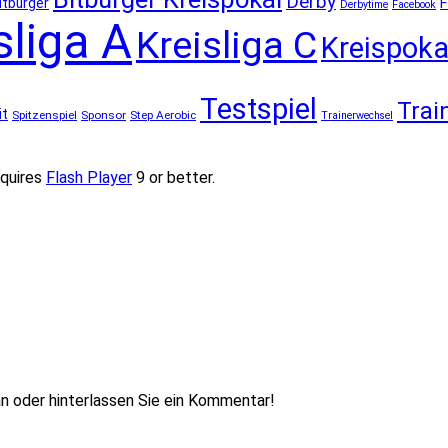
Derby
F
itburger
Derbytime
Facebook
sliga A
Kreisliga C
Kreispoka
Testspiel
Trai
it
Spitzenspiel
Sponsor
Step Aerobic
Trainerwechsel
quires
Flash Player
9 or better.
n oder hinterlassen Sie ein Kommentar!