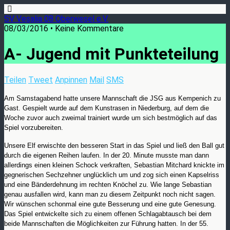
SV Vesalia 08 Oberwesel e.V.
08/03/2016 • Keine Kommentare
A- Jugend mit Punkteteilung
Teilen
Tweet
Anpinnen
Mail
SMS
Am Samstagabend hatte unsere Mannschaft die JSG aus Kempenich zu
Gast. Gespielt wurde auf dem Kunstrasen in Niederburg, auf dem die
Woche zuvor auch zweimal trainiert wurde um sich bestmöglich auf das
Spiel vorzubereiten.
Unsere Elf erwischte den besseren Start in das Spiel und ließ den Ball gut
durch die eigenen Reihen laufen. In der 20. Minute musste man dann
allerdings einen kleinen Schock verkraften, Sebastian Mitchard knickte im
gegnerischen Sechzehner unglücklich um und zog sich einen Kapselriss
und eine Bänderdehnung im rechten Knöchel zu. Wie lange Sebastian
genau ausfallen wird, kann man zu diesem Zeitpunkt noch nicht sagen.
Wir wünschen schonmal eine gute Besserung und eine gute Genesung.
Das Spiel entwickelte sich zu einem offenen Schlagabtausch bei dem
beide Mannschaften die Möglichkeiten zur Führung hatten. In der 55.