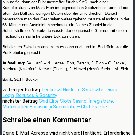
Minute fiel dann der Führungstreffer für den SVO, nach einer
Kampfleistung von Mark Eich im gegnerischen Sechzehner, konnte Lars
Stein den Ball aus wenigen Metern über die Linie drücken. Danach
beherrschte man das Geschehen weitestgehend musste allerdings in der
66. Minute den Ausgleich hinnehmen, ein flaches Zuspiel in die
Schnittstelle der Viererkette wusste der gegnerische Stürmer mit einem
Flachschuss ins linke untere Eck zu nutzen.
Bei diesem Zwischenstand blieb es dann auch und im Endeffekt war die
Punkteteilung gerecht.
Aufstellung:
Se. Hanß – N. Henzel, Port, Persch, J. Eich – C. Jäckel,
Mitchard (Kalkofen), Kriewel (Theiss), J. Henzel (Hess), Stein – M. Eich
Bank:
Stahl, Becker
vorheriger Beitrag
Technical Guide to Syndicate Casino:
Login, Bonuses & Security
nächster Beitrag
Ghid Elite Slots Casino: Înregistrare,
Matematică Bonusuri și Securitate – Ghid Practic
Schreibe einen Kommentar
Deine E-Mail-Adresse wird nicht veröffentlicht.
Erforderliche