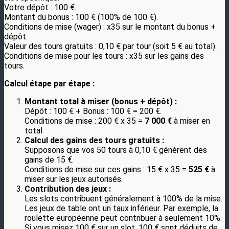
Votre dépôt : 100 €.
Montant du bonus : 100 € (100% de 100 €).
Conditions de mise (wager) : x35 sur le montant du bonus +
dépôt.
Valeur des tours gratuits : 0,10 € par tour (soit 5 € au total).
Conditions de mise pour les tours : x35 sur les gains des
tours.
Calcul étape par étape :
Montant total à miser (bonus + dépôt) :
Dépôt : 100 € + Bonus : 100 € = 200 €.
Conditions de mise : 200 € x 35 =
7 000 €
à miser en
total.
Calcul des gains des tours gratuits :
Supposons que vos 50 tours à 0,10 € génèrent des
gains de 15 €.
Conditions de mise sur ces gains : 15 € x 35 =
525 €
à
miser sur les jeux autorisés.
Contribution des jeux :
Les slots contribuent généralement à 100% de la mise.
Les jeux de table ont un taux inférieur. Par exemple, la
roulette européenne peut contribuer à seulement 10%.
Si vous misez 100 € sur un slot, 100 € sont déduits de