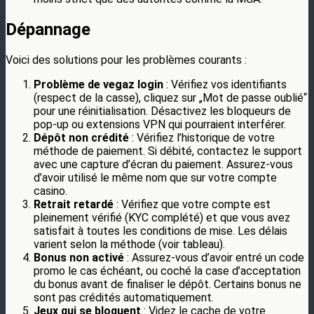
Dépannage
Voici des solutions pour les problèmes courants :
Problème de vegaz login
: Vérifiez vos identifiants
(respect de la casse), cliquez sur „Mot de passe oublié“
pour une réinitialisation. Désactivez les bloqueurs de
pop-up ou extensions VPN qui pourraient interférer.
Dépôt non crédité
: Vérifiez l’historique de votre
méthode de paiement. Si débité, contactez le support
avec une capture d’écran du paiement. Assurez-vous
d’avoir utilisé le même nom que sur votre compte
casino.
Retrait retardé
: Vérifiez que votre compte est
pleinement vérifié (KYC complété) et que vous avez
satisfait à toutes les conditions de mise. Les délais
varient selon la méthode (voir tableau).
Bonus non activé
: Assurez-vous d’avoir entré un code
promo le cas échéant, ou coché la case d’acceptation
du bonus avant de finaliser le dépôt. Certains bonus ne
sont pas crédités automatiquement.
Jeux qui se bloquent
: Videz le cache de votre