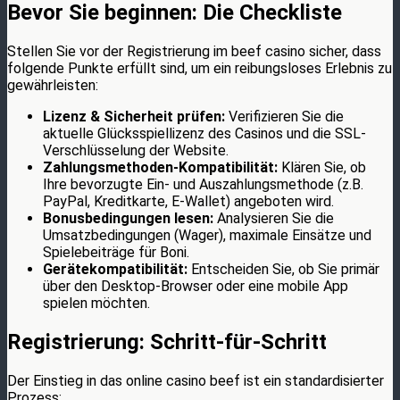
Bevor Sie beginnen: Die Checkliste
Stellen Sie vor der Registrierung im beef casino sicher, dass
folgende Punkte erfüllt sind, um ein reibungsloses Erlebnis zu
gewährleisten:
Lizenz & Sicherheit prüfen:
Verifizieren Sie die
aktuelle Glücksspiellizenz des Casinos und die SSL-
Verschlüsselung der Website.
Zahlungsmethoden-Kompatibilität:
Klären Sie, ob
Ihre bevorzugte Ein- und Auszahlungsmethode (z.B.
PayPal, Kreditkarte, E-Wallet) angeboten wird.
Bonusbedingungen lesen:
Analysieren Sie die
Umsatzbedingungen (Wager), maximale Einsätze und
Spielebeiträge für Boni.
Gerätekompatibilität:
Entscheiden Sie, ob Sie primär
über den Desktop-Browser oder eine mobile App
spielen möchten.
Registrierung: Schritt-für-Schritt
Der Einstieg in das online casino beef ist ein standardisierter
Prozess: