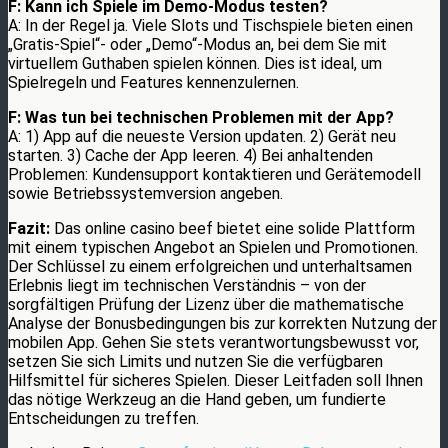
F: Kann ich Spiele im Demo-Modus testen?
A: In der Regel ja. Viele Slots und Tischspiele bieten einen
„Gratis-Spiel“- oder „Demo“-Modus an, bei dem Sie mit
virtuellem Guthaben spielen können. Dies ist ideal, um
Spielregeln und Features kennenzulernen.
F: Was tun bei technischen Problemen mit der App?
A: 1) App auf die neueste Version updaten. 2) Gerät neu
starten. 3) Cache der App leeren. 4) Bei anhaltenden
Problemen: Kundensupport kontaktieren und Gerätemodell
sowie Betriebssystemversion angeben.
Fazit:
Das online casino beef bietet eine solide Plattform
mit einem typischen Angebot an Spielen und Promotionen.
Der Schlüssel zu einem erfolgreichen und unterhaltsamen
Erlebnis liegt im technischen Verständnis – von der
sorgfältigen Prüfung der Lizenz über die mathematische
Analyse der Bonusbedingungen bis zur korrekten Nutzung der
mobilen App. Gehen Sie stets verantwortungsbewusst vor,
setzen Sie sich Limits und nutzen Sie die verfügbaren
Hilfsmittel für sicheres Spielen. Dieser Leitfaden soll Ihnen
das nötige Werkzeug an die Hand geben, um fundierte
Entscheidungen zu treffen.