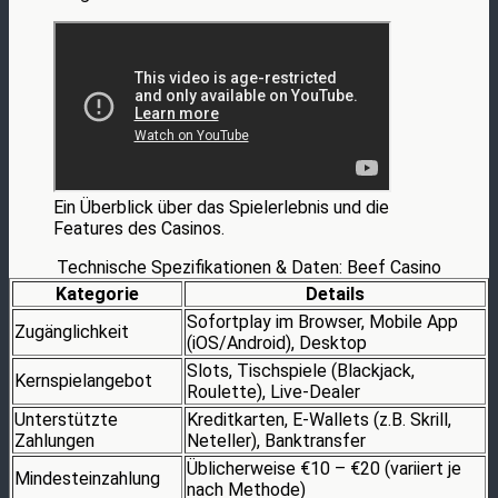
Ein Überblick über das Spielerlebnis und die
Features des Casinos.
Technische Spezifikationen & Daten: Beef Casino
Kategorie
Details
Sofortplay im Browser, Mobile App
Zugänglichkeit
(iOS/Android), Desktop
Slots, Tischspiele (Blackjack,
Kernspielangebot
Roulette), Live-Dealer
Unterstützte
Kreditkarten, E-Wallets (z.B. Skrill,
Zahlungen
Neteller), Banktransfer
Üblicherweise €10 – €20 (variiert je
Mindesteinzahlung
nach Methode)