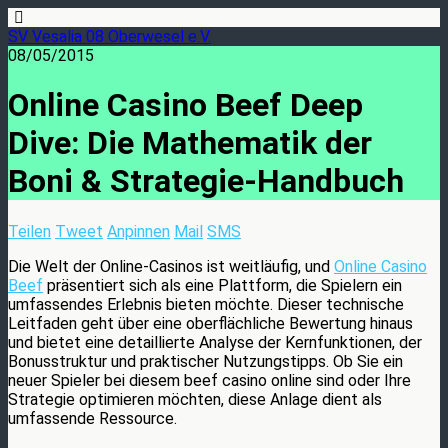
SV Vesalia 08 Oberwesel e.V.
08/05/2015
Online Casino Beef Deep
Dive: Die Mathematik der
Boni & Strategie-Handbuch
Teilen
Tweet
Anpinnen
Mail
SMS
Die Welt der Online-Casinos ist weitläufig, und
Online Casino
Beef
präsentiert sich als eine Plattform, die Spielern ein
umfassendes Erlebnis bieten möchte. Dieser technische
Leitfaden geht über eine oberflächliche Bewertung hinaus
und bietet eine detaillierte Analyse der Kernfunktionen, der
Bonusstruktur und praktischer Nutzungstipps. Ob Sie ein
neuer Spieler bei diesem beef casino online sind oder Ihre
Strategie optimieren möchten, diese Anlage dient als
umfassende Ressource.