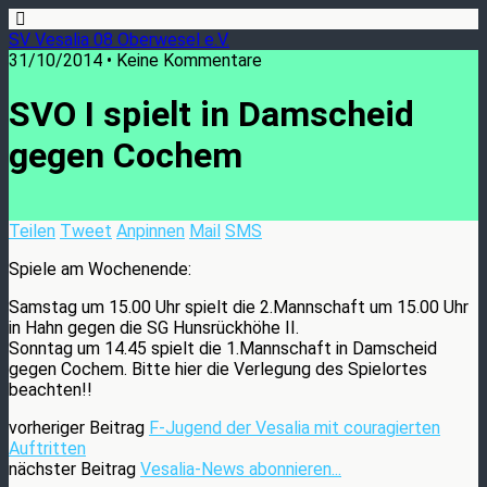
SV Vesalia 08 Oberwesel e.V.
31/10/2014 • Keine Kommentare
SVO I spielt in Damscheid
gegen Cochem
Teilen
Tweet
Anpinnen
Mail
SMS
Spiele am Wochenende:
Samstag um 15.00 Uhr spielt die 2.Mannschaft um 15.00 Uhr
in Hahn gegen die SG Hunsrückhöhe II.
Sonntag um 14.45 spielt die 1.Mannschaft in Damscheid
gegen Cochem. Bitte hier die Verlegung des Spielortes
beachten!!
vorheriger Beitrag
F-Jugend der Vesalia mit couragierten
Auftritten
nächster Beitrag
Vesalia-News abonnieren...