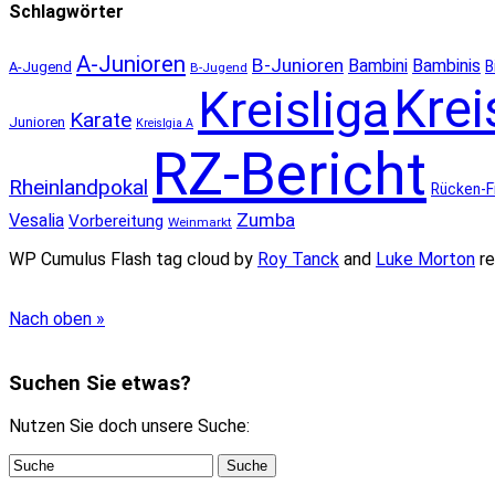
Schlagwörter
A-Junioren
B-Junioren
Bambini
Bambinis
B
A-Jugend
B-Jugend
Krei
Kreisliga
Karate
Junioren
Kreislgia A
RZ-Bericht
Rheinlandpokal
Rücken-F
Zumba
Vesalia
Vorbereitung
Weinmarkt
WP Cumulus Flash tag cloud by
Roy Tanck
and
Luke Morton
re
Nach oben »
Suchen Sie etwas?
Nutzen Sie doch unsere Suche: