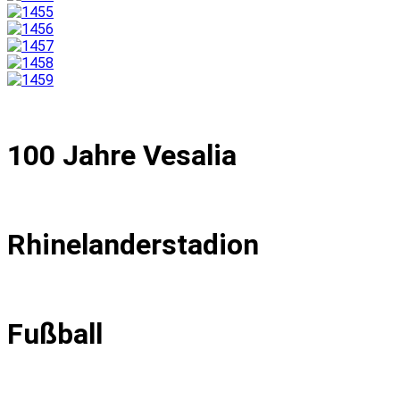
100 Jahre Vesalia
Rhinelanderstadion
Fußball