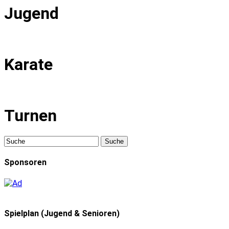
Jugend
Karate
Turnen
Sponsoren
Spielplan (Jugend & Senioren)