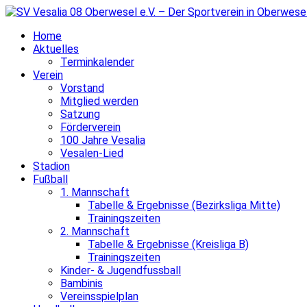
Home
Aktuelles
Terminkalender
Verein
Vorstand
Mitglied werden
Satzung
Förderverein
100 Jahre Vesalia
Vesalen-Lied
Stadion
Fußball
1. Mannschaft
Tabelle & Ergebnisse (Bezirksliga Mitte)
Trainingszeiten
2. Mannschaft
Tabelle & Ergebnisse (Kreisliga B)
Trainingszeiten
Kinder- & Jugendfussball
Bambinis
Vereinsspielplan