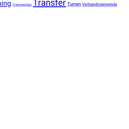
Transfer
ning
Turnen
Verbandsgemeinde
Trainingsplan