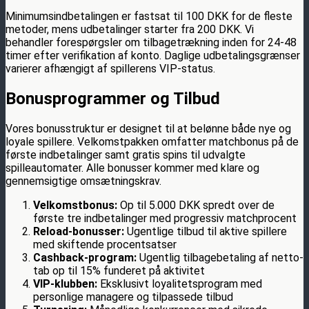
Minimumsindbetalingen er fastsat til 100 DKK for de fleste
metoder, mens udbetalinger starter fra 200 DKK. Vi
behandler forespørgsler om tilbagetrækning inden for 24-48
timer efter verifikation af konto. Daglige udbetalingsgrænser
varierer afhængigt af spillerens VIP-status.
Bonusprogrammer og Tilbud
Vores bonusstruktur er designet til at belønne både nye og
loyale spillere. Velkomstpakken omfatter matchbonus på de
første indbetalinger samt gratis spins til udvalgte
spilleautomater. Alle bonusser kommer med klare og
gennemsigtige omsætningskrav.
Velkomstbonus:
Op til 5.000 DKK spredt over de
første tre indbetalinger med progressiv matchprocent
Reload-bonusser:
Ugentlige tilbud til aktive spillere
med skiftende procentsatser
Cashback-program:
Ugentlig tilbagebetaling af netto-
tab op til 15% funderet på aktivitet
VIP-klubben:
Eksklusivt loyalitetsprogram med
personlige managere og tilpassede tilbud