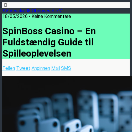
SV Vesalia 08 Oberwesel e.V.
18/05/2026 • Keine Kommentare
SpinBoss Casino – En
Fuldstændig Guide til
Spilleoplevelsen
Teilen
Tweet
Anpinnen
Mail
SMS