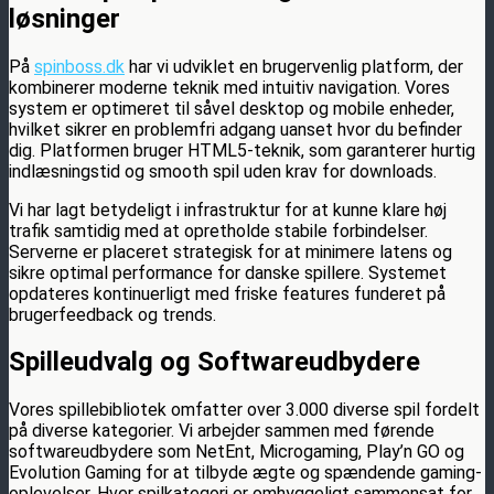
løsninger
På
spinboss.dk
har vi udviklet en brugervenlig platform, der
kombinerer moderne teknik med intuitiv navigation. Vores
system er optimeret til såvel desktop og mobile enheder,
hvilket sikrer en problemfri adgang uanset hvor du befinder
dig. Platformen bruger HTML5-teknik, som garanterer hurtig
indlæsningstid og smooth spil uden krav for downloads.
Vi har lagt betydeligt i infrastruktur for at kunne klare høj
trafik samtidig med at opretholde stabile forbindelser.
Serverne er placeret strategisk for at minimere latens og
sikre optimal performance for danske spillere. Systemet
opdateres kontinuerligt med friske features funderet på
brugerfeedback og trends.
Spilleudvalg og Softwareudbydere
Vores spillebibliotek omfatter over 3.000 diverse spil fordelt
på diverse kategorier. Vi arbejder sammen med førende
softwareudbydere som NetEnt, Microgaming, Play’n GO og
Evolution Gaming for at tilbyde ægte og spændende gaming-
oplevelser. Hver spilkategori er omhyggeligt sammensat for