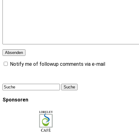
Notify me of followup comments via e-mail
Sponsoren