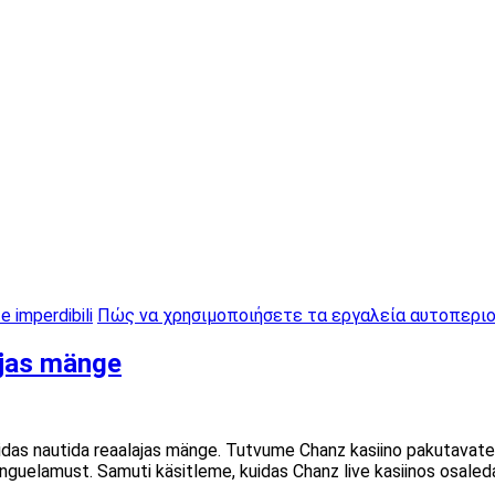
 imperdibili
Πώς να χρησιμοποιήσετε τα εργαλεία αυτοπεριο
ajas mänge
kuidas nautida reaalajas mänge. Tutvume Chanz kasiino pakutava
uelamust. Samuti käsitleme, kuidas Chanz live kasiinos osaleda