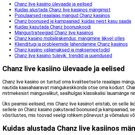
Chanz live kasiino ülevaade ja eelised
Kuidas alustada Chanz live kasiinos mängimist
Populaarsed reaalajas mängud Chanz kasiinos
Chanz boonused ja kampaaniad: kuidas neist kasu saada
Kuidas kasutada Chanz boonuskoodi
Mängustrateegiad Chanz live kasiinos
Chanz kasiino mobiilirakendus: mängimine liikvel olles
Klienditugi ja probleemide lahendamine Chanz kasiinos
Chanz kasiino väljamaksed ja maksemeetodid
Chanz live kasiino tulevik: trendid ja uuendused
Chanz live kasiino ülevaade ja eelised
Chanz live kasiino on tuntud oma kvaliteetsete reaalajas mängu
nautida kaasahaaravat mängukeskkonda otse oma kodust. Chanz li
mitmekesist mänguvalikut, sealhulgas klassikalisi lauamänge ni
Üks peamisi eeliseid, mis Chanz live kasiinot eristab, on sell
sellele on Chanz kasiino pakutavad boonused ja kampaaniad, se
võistlustes, mis toovad veelgi rohkem põnevust ja võimalusi võ
Kuidas alustada Chanz live kasiinos mä