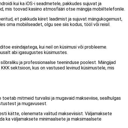
droidi kui ka iOS-i seadmetele, pakkudes sujuvat ja
d, mis toovad kasiino atmosfääri otse mängija mobiiltelefonile.
ritud, et pakkuda kiiret laadimist ja sujuvat mängukogemust,
s oma mobiilseadet, olgu see siis kodus, tööl või reisil.
itoe esindajatega, kui neil on küsimusi või probleeme.
õhusalt abi igasugustes küsimustes.
 sõbraliku ja professionaalse teeninduse poolest. Mängijad
k KKK sektsioon, kus on vastused levinud küsimustele, mis
o toetab mitmeid turvalisi ja mugavaid makseviise, sealhulgas
istustest ja mugavusest.
esti kätte, olenemata valitud makseviisist. Väljamaksete
tvuda ka väljamaksete minimaalsete ja maksimaalsete