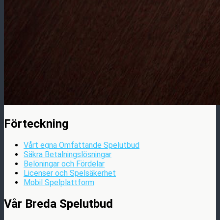
Förteckning
Vårt egna Omfattande Spelutbud
Säkra Betalningslösningar
Belöningar och Fördelar
Licenser och Spelsäkerhet
Mobil Spelplattform
Vår Breda Spelutbud