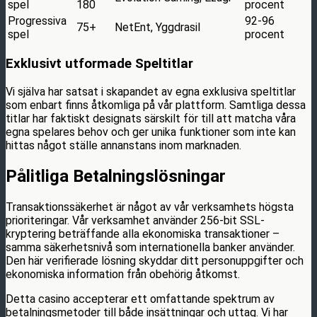
spel
180
procent
Progressiva
92-96
75+
NetEnt, Yggdrasil
spel
procent
Exklusivt utformade Speltitlar
Vi själva har satsat i skapandet av egna exklusiva speltitlar
som enbart finns åtkomliga på vår plattform. Samtliga dessa
titlar har faktiskt designats särskilt för till att matcha våra
egna spelares behov och ger unika funktioner som inte kan
hittas något ställe annanstans inom marknaden.
Pålitliga Betalningslösningar
Transaktionssäkerhet är något av vår verksamhets högsta
prioriteringar. Vår verksamhet använder 256-bit SSL-
kryptering beträffande alla ekonomiska transaktioner –
samma säkerhetsnivå som internationella banker använder.
Den här verifierade lösning skyddar ditt personuppgifter och
ekonomiska information från obehörig åtkomst.
Detta casino accepterar ett omfattande spektrum av
betalningsmetoder till både insättningar och uttag. Vi har