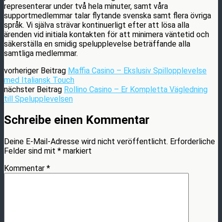
representerar under två hela minuter, samt våra
supportmedlemmar talar flytande svenska samt flera övriga
språk. Vi själva strävar kontinuerligt efter att lösa alla
ärenden vid initiala kontakten för att minimera väntetid och
säkerställa en smidig spelupplevelse beträffande alla
samtliga medlemmar.
vorheriger Beitrag
Maffia Casino – Ekslusiv Spillopplevelse
med Italiansk Touch
nächster Beitrag
Rollino Casino – Er Kompletta Vägledning
till Spelupplevelsen
Schreibe einen Kommentar
Deine E-Mail-Adresse wird nicht veröffentlicht.
Erforderliche
Felder sind mit
*
markiert
Kommentar
*