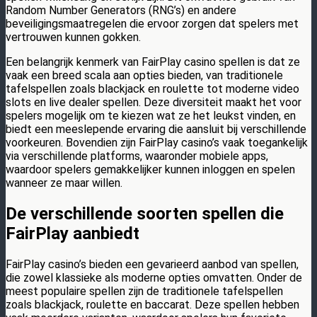
Random Number Generators (RNG’s) en andere
beveiligingsmaatregelen die ervoor zorgen dat spelers met
vertrouwen kunnen gokken.
Een belangrijk kenmerk van FairPlay casino spellen is dat ze
vaak een breed scala aan opties bieden, van traditionele
tafelspellen zoals blackjack en roulette tot moderne video
slots en live dealer spellen. Deze diversiteit maakt het voor
spelers mogelijk om te kiezen wat ze het leukst vinden, en
biedt een meeslepende ervaring die aansluit bij verschillende
voorkeuren. Bovendien zijn FairPlay casino’s vaak toegankelijk
via verschillende platforms, waaronder mobiele apps,
waardoor spelers gemakkelijker kunnen inloggen en spelen
wanneer ze maar willen.
De verschillende soorten spellen die
FairPlay aanbiedt
FairPlay casino’s bieden een gevarieerd aanbod van spellen,
die zowel klassieke als moderne opties omvatten. Onder de
meest populaire spellen zijn de traditionele tafelspellen
zoals blackjack, roulette en baccarat. Deze spellen hebben