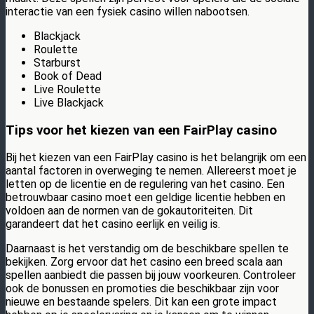
interactie van een fysiek casino willen nabootsen.
Blackjack
Roulette
Starburst
Book of Dead
Live Roulette
Live Blackjack
Tips voor het kiezen van een FairPlay casino
Bij het kiezen van een FairPlay casino is het belangrijk om een
aantal factoren in overweging te nemen. Allereerst moet je
letten op de licentie en de regulering van het casino. Een
betrouwbaar casino moet een geldige licentie hebben en
voldoen aan de normen van de gokautoriteiten. Dit
garandeert dat het casino eerlijk en veilig is.
Daarnaast is het verstandig om de beschikbare spellen te
bekijken. Zorg ervoor dat het casino een breed scala aan
spellen aanbiedt die passen bij jouw voorkeuren. Controleer
ook de bonussen en promoties die beschikbaar zijn voor
nieuwe en bestaande spelers. Dit kan een grote impact