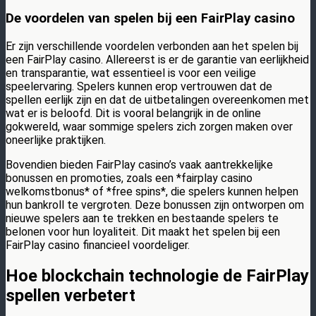
De voordelen van spelen bij een FairPlay casino
Er zijn verschillende voordelen verbonden aan het spelen bij
een FairPlay casino. Allereerst is er de garantie van eerlijkheid
en transparantie, wat essentieel is voor een veilige
speelervaring. Spelers kunnen erop vertrouwen dat de
spellen eerlijk zijn en dat de uitbetalingen overeenkomen met
wat er is beloofd. Dit is vooral belangrijk in de online
gokwereld, waar sommige spelers zich zorgen maken over
oneerlijke praktijken.
Bovendien bieden FairPlay casino’s vaak aantrekkelijke
bonussen en promoties, zoals een *fairplay casino
welkomstbonus* of *free spins*, die spelers kunnen helpen
hun bankroll te vergroten. Deze bonussen zijn ontworpen om
nieuwe spelers aan te trekken en bestaande spelers te
belonen voor hun loyaliteit. Dit maakt het spelen bij een
FairPlay casino financieel voordeliger.
Hoe blockchain technologie de FairPlay
spellen verbetert