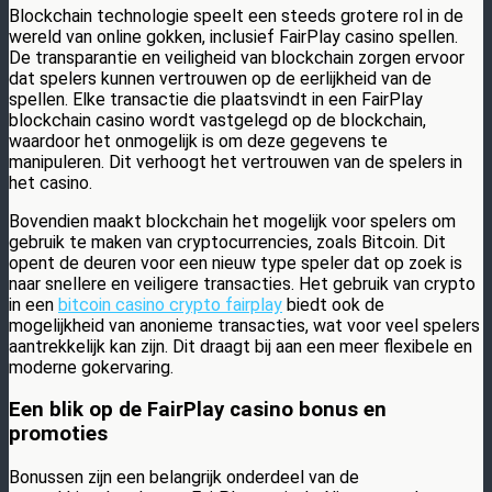
Blockchain technologie speelt een steeds grotere rol in de
wereld van online gokken, inclusief FairPlay casino spellen.
De transparantie en veiligheid van blockchain zorgen ervoor
dat spelers kunnen vertrouwen op de eerlijkheid van de
spellen. Elke transactie die plaatsvindt in een FairPlay
blockchain casino wordt vastgelegd op de blockchain,
waardoor het onmogelijk is om deze gegevens te
manipuleren. Dit verhoogt het vertrouwen van de spelers in
het casino.
Bovendien maakt blockchain het mogelijk voor spelers om
gebruik te maken van cryptocurrencies, zoals Bitcoin. Dit
opent de deuren voor een nieuw type speler dat op zoek is
naar snellere en veiligere transacties. Het gebruik van crypto
in een
bitcoin casino crypto fairplay
biedt ook de
mogelijkheid van anonieme transacties, wat voor veel spelers
aantrekkelijk kan zijn. Dit draagt bij aan een meer flexibele en
moderne gokervaring.
Een blik op de FairPlay casino bonus en
promoties
Bonussen zijn een belangrijk onderdeel van de