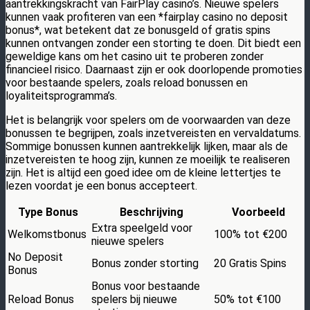
aantrekkingskracht van FairPlay casino’s. Nieuwe spelers
kunnen vaak profiteren van een *fairplay casino no deposit
bonus*, wat betekent dat ze bonusgeld of gratis spins
kunnen ontvangen zonder een storting te doen. Dit biedt een
geweldige kans om het casino uit te proberen zonder
financieel risico. Daarnaast zijn er ook doorlopende promoties
voor bestaande spelers, zoals reload bonussen en
loyaliteitsprogramma’s.
Het is belangrijk voor spelers om de voorwaarden van deze
bonussen te begrijpen, zoals inzetvereisten en vervaldatums.
Sommige bonussen kunnen aantrekkelijk lijken, maar als de
inzetvereisten te hoog zijn, kunnen ze moeilijk te realiseren
zijn. Het is altijd een goed idee om de kleine lettertjes te
lezen voordat je een bonus accepteert.
Type Bonus
Beschrijving
Voorbeeld
Extra speelgeld voor
Welkomstbonus
100% tot €200
nieuwe spelers
No Deposit
Bonus zonder storting
20 Gratis Spins
Bonus
Bonus voor bestaande
Reload Bonus
spelers bij nieuwe
50% tot €100