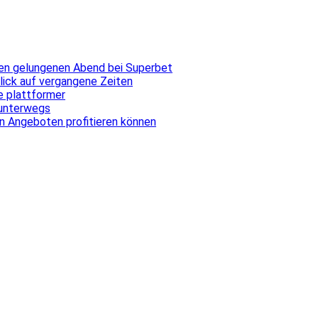
inen gelungenen Abend bei Superbet
blick auf vergangene Zeiten
ale plattformer
 unterwegs
n Angeboten profitieren können