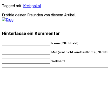
Tagged mit:
Kreispokal
Erzähle deinen Freunden von diesem Artikel.
Hinterlasse ein Kommentar
Name (Pflichtfeld)
Mail (wird nicht veröffentlicht) (Pflichtf
Webseite