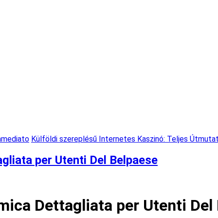
Immediato
Külföldi szereplésű Internetes Kaszinó: Teljes Útmu
gliata per Utenti Del Belpaese
mica Dettagliata per Utenti Del