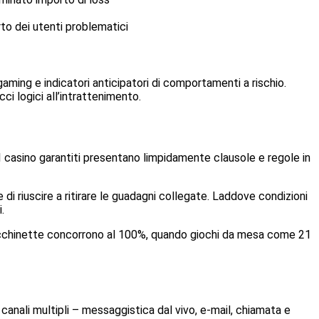
to dei utenti problematici
 gaming e indicatori anticipatori di comportamenti a rischio.
i logici all’intrattenimento.
 I casino garantiti presentano limpidamente clausole e regole in
di riuscire a ritirare le guadagni collegate. Laddove condizioni
.
 macchinette concorrono al 100%, quando giochi da mesa come 21
anali multipli – messaggistica dal vivo, e-mail, chiamata e