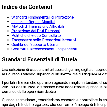
Indice dei Contenuti
Standard Fondamentali di Protezione
Licenze e Regole Mondiali
Metodi di Transazione Affidabili
Protezione dei Dati Personali
Politiche di Gioco Controllato
Trasparenza nelle Promozioni Incentivi
Qualità del Supporto Utenti
Controlli e Riconoscimenti Indipendenti
Standard Essenziali di Tutela
Una selezione di ciascuna interfaccia di gaming digitale rappr
assicurano standard superiori di sicurezza, ma distinguere le da
I portali stranieri che operano seguendo i migliori standard di si
256- bit costituisce lo standard base accettabile, quando le pia
continuo delle operazioni dubbie.
Quando esaminiamo , consideriamo essenziale controllare la esis
riga degli link del navigatore, che conferma l’impiego di link c