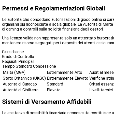
Permessi e Regolamentazioni Globali
Le autorità che concedono autorizzazioni di gioco online si car
organismi più riconosciute a scala globale. La Autorità di Malta
di gaming e controlli sulla solidità finanziaria degli gestori.
Una licenza valida non rappresenta solo un attestato burocrati
mantenere risorse segregati per i depositi dei utenti, assicuran
Giurisdizione
Grado di Controllo
Requisiti Principali
Tempo Standard Concessione
Malta (MGA)
Estremamente Alto
Audit al mese,
Stato Britannico (UKGC)
Estremamente Elevato
Verifiche stri
Autorità di Curacao
Standard
Criteri essenzi
Autorità di Gibilterra
Elevato
Livelli tecnic
Sistemi di Versamento Affidabili
La esistenza di possibilità finanziarie riconosciute costituisce 