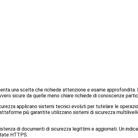
esenta una scelta che richiede attenzione e esame approfondita.
vvero sicure da quelle meno chiare richiede di conoscenze partico
curezza applicano sistemi tecnici evoluti per tutelare le operazioni
ttaforme più garantite utilizzano sistemi di sicurezza multilivel
tenza di documenti di sicurezza legittimi e aggiornati. Un indica
riptate HTTPS.