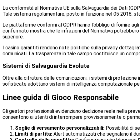
La conformità al Normativa UE sulla Salvaguardia dei Dati (GDP
Tale sistema regolamentare, posto in funzione nel 05 2018, stabi
Le piattaforme conformi al GDPR hanno l’obbligo di fornire agli 
confermato mostra che le infrazioni del Normativa potrebbero ca
superiore.
I casino garantiti rendono note politiche sulla privacy dettaglia
comunicati. La trasparenza in tale campo costituisce un compone
Sistemi di Salvaguardia Evolute
Oltre alla cifratura delle comunicazioni, i sistemi di protezione 
sofisticate adottano sistemi di intelligenza computazionale per r
Linee guida di Gioco Responsabile
Gli gestori professionali evidenziano dedizione reale nella pre
consentono ai utenti di interrompere provvisoriamente o perma
Soglie di versamento personalizzabili:
Possibilità di se
Limiti di partita:
Alert automatizzati che segnalano il dur
Controllo delle sconfitte:
Configurazioni che bloccano l