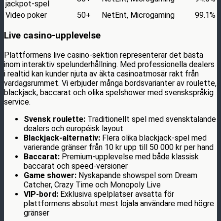
jackpot-spel
Video poker
50+
NetEnt, Microgaming
99.1%
Live casino-upplevelse
Plattformens live casino-sektion representerar det bästa
inom interaktiv spelunderhållning. Med professionella dealers
i realtid kan kunder njuta av äkta casinoatmosär rakt från
vardagsrummet. Vi erbjuder många bordsvarianter av roulette,
blackjack, baccarat och olika spelshower med svenskspråkig
service.
Svensk roulette:
Traditionellt spel med svensktalande
dealers och européisk layout
Blackjack-alternativ:
Flera olika blackjack-spel med
varierande gränser från 10 kr upp till 50 000 kr per hand
Baccarat:
Premium-upplevelse med både klassisk
baccarat och speed-versioner
Game shower:
Nyskapande showspel som Dream
Catcher, Crazy Time och Monopoly Live
VIP-bord:
Exklusiva spelplatser avsatta för
plattformens absolut mest lojala användare med högre
gränser