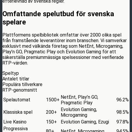
efterlevnad av svenska regler.
Omfattande spelutbud för svenska
spelare
Plattformens spelbibliotek omfattar över 2000 olika spel
från framstående leverantörer inom branschen. Vi samverkar
exklusivt med välkända företag som NetEnt, Microgaming,
Play’n GO, Pragmatic Play och Evolution Gaming för att
säkerställa premiummässiga spelsessioner med verifierade
RTP-värden.
Speltyp
Antalet titlar
Populära tillverkare
RTP-genomsnitt
NetEnt, Play’n GO,
Spelautomat
1500+
96.2%
Pragmatic Play
Evolution Gaming,
Klassiska spel
200+
98.5%
Microgaming
Live Kasino
150+
Evolution Gaming, Ezugi
97.8%
Progressiva
80+
NetEnt, Microgaming
94.5%