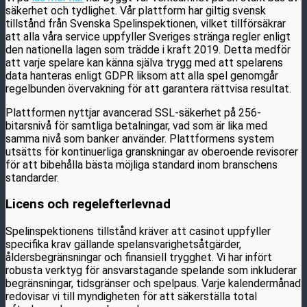
säkerhet och tydlighet. Vår plattform har giltig svensk
tillstånd från Svenska Spelinspektionen, vilket tillförsäkrar
att alla våra service uppfyller Sveriges stränga regler enligt
den nationella lagen som trädde i kraft 2019. Detta medför
att varje spelare kan känna själva trygg med att spelarens
data hanteras enligt GDPR liksom att alla spel genomgår
regelbunden övervakning för att garantera rättvisa resultat.
Plattformen nyttjar avancerad SSL-säkerhet på 256-
bitarsnivå för samtliga betalningar, vad som är lika med
samma nivå som banker använder. Plattformens system
utsätts för kontinuerliga granskningar av oberoende revisorer
för att bibehålla bästa möjliga standard inom branschens
standarder.
Licens och regelefterlevnad
Spelinspektionens tillstånd kräver att casinot uppfyller
specifika krav gällande spelansvarighetsåtgärder,
åldersbegränsningar och finansiell trygghet. Vi har infört
robusta verktyg för ansvarstagande spelande som inkluderar
begränsningar, tidsgränser och spelpaus. Varje kalendermånad
redovisar vi till myndigheten för att säkerställa total