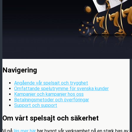
Navigering
Angående vår spelsajt och trygghet
Omfattande spelutrymme för svenska kunder
Kampanjer och kampanjer hos oss
Betalningsmetoder och överföringar
Support och support
Om vårt spelsajt och säkerhet
Vi på
läs mer här
har byggt vår verksamhet på en stark bas av