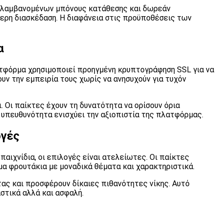
εριλαμβανομένων μπόνους κατάθεσης και δωρεάν
ερη διασκέδαση. Η διαφάνεια στις προϋποθέσεις των
α
πλατφόρμα χρησιμοποιεί προηγμένη κρυπτογράφηση SSL για να
υν την εμπειρία τους χωρίς να ανησυχούν για τυχόν
ι. Οι παίκτες έχουν τη δυνατότητα να ορίσουν όρια
 υπευθυνότητα ενισχύει την αξιοπιστία της πλατφόρμας.
ογές
παιχνίδια, οι επιλογές είναι ατελείωτες. Οι παίκτες
όμα φρουτάκια με μοναδικά θέματα και χαρακτηριστικά.
ας και προσφέρουν δίκαιες πιθανότητες νίκης. Αυτό
αστικά αλλά και ασφαλή.