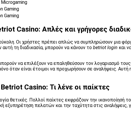
 Microgaming
on Gaming
on Gaming
triot Casino: Απλές και γρήγορες διαδι
αι εύκολη. Οι χρήστες πρέπει απλώς να συμπληρώσουν μια φόρ
 αυτή τη διαδικασία, μπορούν να κάνουν το
betriot login
και ν
ς μπορούν να επιλέξουν να επαληθεύσουν τον λογαριασμό τους
νο όταν είναι έτοιμοι να προχωρήσουν σε αναλήψεις. Αυτή η 
Betriot Casino: Τι λένε οι παίκτες
ογία θετικές. Πολλοί παίκτες εκφράζουν την ικανοποίησή το
ή εξυπηρέτηση πελατών και την ταχύτητα στις αναλήψεις, γ