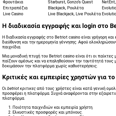
Φρουτάκια
Starburst, Gonzo’s Quest
NetEnt,
Επιτραπέζια
Blackjack, Ρουλέτα
Evoluti
Live Casino
Live Blackjack, Live Ρουλέτα
Evoluti
Η διαδικασία εγγραφής και login στο Be
Η διαδικασία εγγραφής στο Betriot casino είναι γρήγορη κ
διεύθυνση και την ημερομηνία γέννησης. Αφού ολοκληρώσουν
παιχνίδια.
Μια μοναδική πτυχή του Betriot casino είναι ότι οι παίκτε
παίζουν αμέσως και να επαληθεύσουν την ταυτότητά τους μό
δοκιμάσουν την πλατφόρμα χωρίς καθυστερήσεις.
Κριτικές και εμπειρίες χρηστών για το 
Οι
betriot κριτικες
από τους χρήστες είναι κατά γενική ομολ
προσφέρει η πλατφόρμα. Συχνά αναφέρονται στην εξαιρετικ
πλατφόρμα.
Ποιότητα παιχνιδιών και εμπειρία χρήστη.
Ελκυστικές προσφορές και μπόνους.