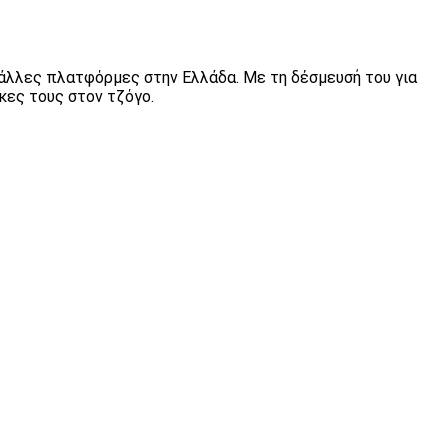
ό άλλες πλατφόρμες στην Ελλάδα. Με τη δέσμευσή του για
γκες τους στον τζόγο.