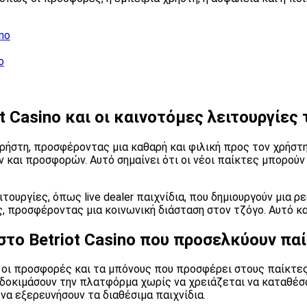
no
o
t Casino και οι καινοτόμες λειτουργίες 
 χρήστη, προσφέροντας μια καθαρή και φιλική προς τον χρήστ
ν και προσφορών. Αυτό σημαίνει ότι οι νέοι παίκτες μπορού
ιτουργίες, όπως live dealer παιχνίδια, που δημιουργούν μια 
 προσφέροντας μια κοινωνική διάσταση στον τζόγο. Αυτό καθ
το Betriot Casino που προσελκύουν πα
αι οι προσφορές και τα μπόνους που προσφέρει στους παίκτες
 δοκιμάσουν την πλατφόρμα χωρίς να χρειάζεται να καταθέσο
 να εξερευνήσουν τα διαθέσιμα παιχνίδια.