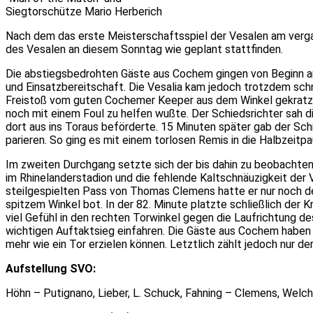
Siegtorschütze Mario Herberich
Nach dem das erste Meisterschaftsspiel der Vesalen am verg
des Vesalen an diesem Sonntag wie geplant stattfinden.
Die abstiegsbedrohten Gäste aus Cochem gingen von Beginn an
und Einsatzbereitschaft. Die Vesalia kam jedoch trotzdem schn
Freistoß vom guten Cochemer Keeper aus dem Winkel gekratzt w
noch mit einem Foul zu helfen wußte. Der Schiedsrichter sah di
dort aus ins Toraus beförderte. 15 Minuten später gab der Sch
parieren. So ging es mit einem torlosen Remis in die Halbzeitpa
Im zweiten Durchgang setzte sich der bis dahin zu beobachtend
im Rhinelanderstadion und die fehlende Kaltschnäuzigkeit der 
steilgespielten Pass von Thomas Clemens hatte er nur noch de
spitzem Winkel bot. In der 82. Minute platzte schließlich der 
viel Gefühl in den rechten Torwinkel gegen die Laufrichtung d
wichtigen Auftaktsieg einfahren. Die Gäste aus Cochem haben si
mehr wie ein Tor erzielen können. Letztlich zählt jedoch nur de
Aufstellung SVO:
Höhn – Putignano, Lieber, L. Schuck, Fahning – Clemens, Welche