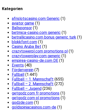
Kategorien
afrislotscasino.com Generic
(1)
aviator game
(1)
Ballsponsor
(1)
betmica-casino.com generic
(1)
betrallicasino.com bonus generic turk
(1)
blokkfont.com
(1)
Casino Aruba Bet
(1)
crazytowerpl.com promotions pl
(1)
crazytowerplay.com generic
(1)
empirea-casino-de.com DE
(1)
Events
(40)
Förderverein
(7)
Fußball
(1.441)
Fußball – 1. Mannschaft
(655)
Fußball – 2. Mannschaft
(272)
Fußball – Jugend
(236)
getgodz.com fr promotions
(1)
getgodz.com pl promotions
(1)
godzde.com
(1)
goldspiniacasinos.com-de
(1)