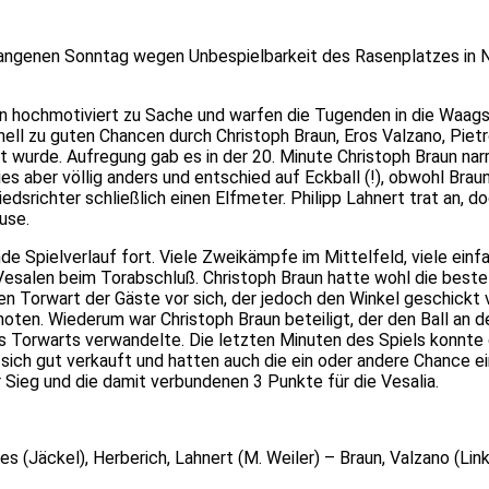
angenen Sonntag wegen Unbespielbarkeit des Rasenplatzes in 
 hochmotiviert zu Sache und warfen die Tugenden in die Waagsc
ell zu guten Chancen durch Christoph Braun, Eros Valzano, Pietr
urde. Aufregung gab es in der 20. Minute Christoph Braun narrt
es aber völlig anders und entschied auf Eckball (!), obwohl Braun
iedsrichter schließlich einen Elfmeter. Philipp Lahnert trat an
use.
e Spielverlauf fort. Viele Zweikämpfe im Mittelfeld, viele ein
Vesalen beim Torabschluß. Christoph Braun hatte wohl die beste 
n Torwart der Gäste vor sich, der jedoch den Winkel geschickt 
Knoten. Wiederum war Christoph Braun beteiligt, der den Ball an
es Torwarts verwandelte. Die letzten Minuten des Spiels konnte
ch gut verkauft und hatten auch die ein oder andere Chance ein 
r Sieg und die damit verbundenen 3 Punkte für die Vesalia.
s (Jäckel), Herberich, Lahnert (M. Weiler) – Braun, Valzano (Li