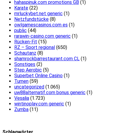
hahaspinuk.com promotions GB
(1)
Karate
(22)
mrluckybet.net generic
(1)
Netzfundstücke
(8)
owlgamescasinos.com es
(1)
public
(44)
rarawin-casino.com generic
(1)
Rücken-Fit
(15)
RZ – Sport regional
(650)
Schautanz
(8)
shamrockbarrestaurant.com CL
(1)
Sonstiges
(2)
Step Aerobic
(5)
Superbet Online Casino
(1)
Turnen
(59)
uncategorized
(1.065)
uw88alternatif.com bonus generic
(1)
Vesalia
(1.723)
wintinoplay.com generic
(1)
Zumba
(11)
Schlagwörter