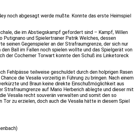
Ney noch abgesagt werde mußte. Konnte das erste Heimspiel
hale, die im Abstiegskampf gefordert sind – Kampf, Willen
o Putignano und Spielertrainer Patrik Welches, dessen
e seinen Gegenspieler an der Strafraumgrenze, der sich nur
 den Ball im Fallen noch spielen wollte und das Spielgerät von
, doch der Cochemer Torwart konnte den Schuß ins Linketoreck
fach Fehlpässe teilweise geschuldet durch den holprigen Rasen
Chance die Vesalia vorzeitig in Führung zu bringen. Nach einem
verkürzte und Braun keine direkte Einschußmöglichkeit aus
 der Strafraumgrenze auf Mario Herberich ablegte und dieser mit
 die Vesalia recht souverän verwalten und somit den so
Tor zu erzielen, doch auch die Vesalia hätte in diesem Spiel
nkenbach)