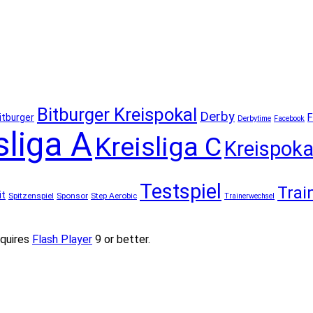
Bitburger Kreispokal
Derby
F
itburger
Derbytime
Facebook
sliga A
Kreisliga C
Kreispoka
Testspiel
Trai
it
Spitzenspiel
Sponsor
Step Aerobic
Trainerwechsel
quires
Flash Player
9 or better.