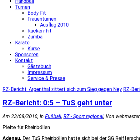
Handball
Turnen
Body Fit
Frauenturnen
Ausflug 2010
Rücken-Fit
Zumba
Karate
Kurse
Sponsoren
Kontakt
Gästebuch
Impressum
Service & Presse
RZ-Bericht: Argenthal zittert sich zum Sieg gegen Ney
RZ-Beri
RZ-Bericht: 0:5 – TuS geht unter
Am 23/08/2010, In
Fußball
,
RZ - Sport regional
, Von webmaster
Pleite für Rheinböllen
Adenau.
Der TuS Rheinböllen hatte sich bei der SG Reiffersch