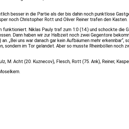
ich besser in die Partie als der bis dahin noch punktlose Gastge
per noch Christopher Rott und Oliver Reiner trafen den Kasten.
funktioniert. Niklas Pauly traf zum 1:0 (14.) und schockte die G
essen. Dann haben wir zur Halbzeit noch zwei Gegentore bekomm
) an. „Bei uns war danach gar kein Aufbäumen mehr erkennbar“, s
, sondern im Tor gelandet. Aber so musste Rheinböllen noch zw
z, M. Acht (20. Kuznecov), Flesch, Rott (75. Ank), Reiner, Kasper
Moselkern.