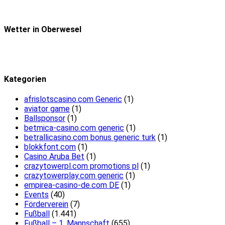
Wetter in Oberwesel
Kategorien
afrislotscasino.com Generic
(1)
aviator game
(1)
Ballsponsor
(1)
betmica-casino.com generic
(1)
betrallicasino.com bonus generic turk
(1)
blokkfont.com
(1)
Casino Aruba Bet
(1)
crazytowerpl.com promotions pl
(1)
crazytowerplay.com generic
(1)
empirea-casino-de.com DE
(1)
Events
(40)
Förderverein
(7)
Fußball
(1.441)
Fußball – 1. Mannschaft
(655)