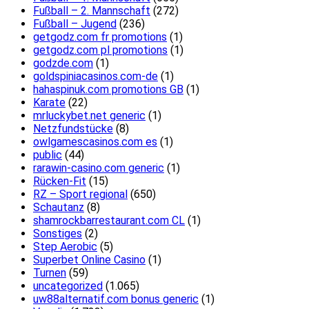
Fußball – 2. Mannschaft
(272)
Fußball – Jugend
(236)
getgodz.com fr promotions
(1)
getgodz.com pl promotions
(1)
godzde.com
(1)
goldspiniacasinos.com-de
(1)
hahaspinuk.com promotions GB
(1)
Karate
(22)
mrluckybet.net generic
(1)
Netzfundstücke
(8)
owlgamescasinos.com es
(1)
public
(44)
rarawin-casino.com generic
(1)
Rücken-Fit
(15)
RZ – Sport regional
(650)
Schautanz
(8)
shamrockbarrestaurant.com CL
(1)
Sonstiges
(2)
Step Aerobic
(5)
Superbet Online Casino
(1)
Turnen
(59)
uncategorized
(1.065)
uw88alternatif.com bonus generic
(1)