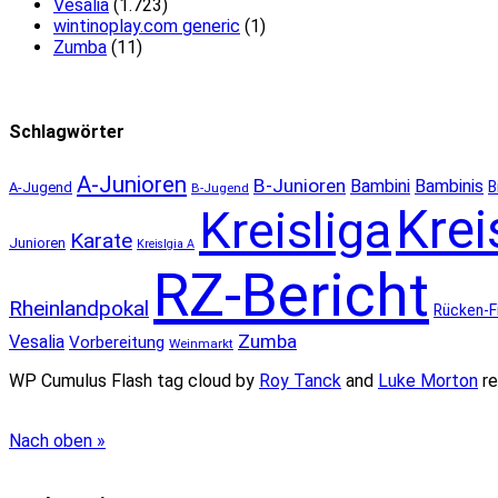
Vesalia
(1.723)
wintinoplay.com generic
(1)
Zumba
(11)
Schlagwörter
A-Junioren
B-Junioren
Bambini
Bambinis
B
A-Jugend
B-Jugend
Krei
Kreisliga
Karate
Junioren
Kreislgia A
RZ-Bericht
Rheinlandpokal
Rücken-F
Zumba
Vesalia
Vorbereitung
Weinmarkt
WP Cumulus Flash tag cloud by
Roy Tanck
and
Luke Morton
re
Nach oben »