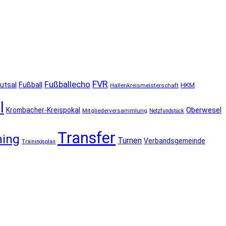
FVR
Fußballecho
utsal
Fußball
HKM
Hallenkreismeisterschaft
l
Oberwesel
Krombacher-Kreispokal
Mitgliederversammlung
Netzfundstück
Transfer
ning
Turnen
Verbandsgemeinde
Trainingsplan