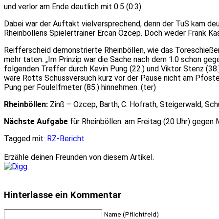
und verlor am Ende deutlich mit 0:5 (0:3).
Dabei war der Auftakt vielversprechend, denn der TuS kam deutl
Rheinböllens Spielertrainer Ercan Özcep. Doch weder Frank Kas
Reifferscheid demonstrierte Rheinböllen, wie das Toreschießen 
mehr taten. „Im Prinzip war die Sache nach dem 1:0 schon geg
folgenden Treffer durch Kevin Pung (22.) und Viktor Stenz (38.
wäre Rotts Schussversuch kurz vor der Pause nicht am Pfosten
Pung per Foulelfmeter (85.) hinnehmen. (ter)
Rheinböllen:
Zinß – Özcep, Barth, C. Hofrath, Steigerwald, Schul
Nächste Aufgabe
für Rheinböllen: am Freitag (20 Uhr) gegen 
Tagged mit:
RZ-Bericht
Erzähle deinen Freunden von diesem Artikel.
Hinterlasse ein Kommentar
Name (Pflichtfeld)