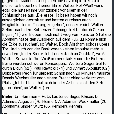
gegen die Mannschaft spielen, die davor spielfrei hatte“,
monierte Biebertals Trainer Elmar Walter. Rot-Weiß war’s
egal, die nutzen ihre Spritzigkeit vor allem in der
Schlussphase aus. „Die erste Halbzeit haben wir noch
ausgeglichen gestaltet und hatten durchaus auch
Möglichkeiten in Führung zu gehen“, erinnerte sich Walter.
Selbst nach dem Koblenzer Führungstreffer durch Gökan
Bigün (41.) war Biebern noch nicht weg vom Fenster: Stefano
Abraham hatte den Ausgleich auf dem Fuß. „Er konnte sich
die Ecke aussuchen“, so Walter. Doch Abraham schoss übers
Tor. Und auch von der Bank waren keinen Impulse mehr zu
erwarten. „In der Breite fehlt es einfach an Qualität“, weiß
Walter. So wurde Rot-Weiß immer stärker und die Bieberner
Beine wurden schwerer. Konsequenz: Weitere Gegentreffer
durch Bigün (62.), Paul Rawicki (74.) und Ahmet Akbullut (82.).
Doppeltes Pech für Biebern: Schon nach 20 Minuten musste
Dennis Weckmüller nach einem Pressschlag verletzt vom
Platz. „Ich hoffe, er hat sich bei der Aktion nicht den Zeh
gebrochen“, so Walter. (ter)
Biebertal:
Hammen – Rutz, Lautenschläger, Klasen, D.
Adamus, Augustin (76. Heimer), A. Adamus, Weckmüller (20.
Abraham), Singer, Stürz (66. Kemper), Kehrein.