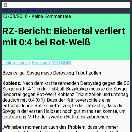
SV Vesalia 08 Oberwesel e.V.
23/08/2010 • Keine Kommentare
RZ-Bericht: Biebertal verliert
mit 0:4 bei Rot-Weiß
Teilen
Tweet
Anpinnen
Mail
SMS
Bezirksliga: Spvgg muss Derbysieg Tribut zollen
Koblenz.
Nach dem kräftezehrenden Derbysieg gegen die SG
Sargenroth (4:1) in der Fußball-Bezirksliga musste die Spvgg
Biebertal gegen Rot-Weiß Koblenz Tribut zollen und unterlag
deutlich mit 0:4 (0:1). Dass der Kräfteverschleis eine
entscheidende Rolle spielte, zeigte die Tatsache, dass die
Spvgg in der ersten Halbzeit noch gut mithalten konnte, um
spätestens Mitte der zweiten Hälfte einzubrechen.
„Wir haben momentan auch das Problem, dass wir immer