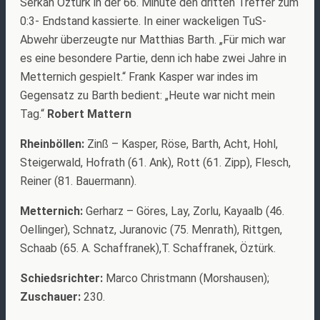
Serkan Öztürk in der 66. Minute den dritten Treffer zum
0:3- Endstand kassierte. In einer wackeligen TuS-
Abwehr überzeugte nur Matthias Barth. „Für mich war
es eine besondere Partie, denn ich habe zwei Jahre in
Metternich gespielt.“ Frank Kasper war indes im
Gegensatz zu Barth bedient: „Heute war nicht mein
Tag.“
Robert Mattern
Rheinböllen:
Zinß – Kasper, Röse, Barth, Acht, Hohl,
Steigerwald, Hofrath (61. Ank), Rott (61. Zipp), Flesch,
Reiner (81. Bauermann).
Metternich:
Gerharz – Göres, Lay, Zorlu, Kayaalb (46.
Oellinger), Schnatz, Juranovic (75. Menrath), Rittgen,
Schaab (65. A. Schaffranek),T. Schaffranek, Öztürk.
Schiedsrichter:
Marco Christmann (Morshausen);
Zuschauer:
230.