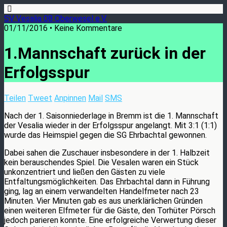
SV Vesalia 08 Oberwesel e.V.
01/11/2016 • Keine Kommentare
1.Mannschaft zurück in der
Erfolgsspur
Teilen
Tweet
Anpinnen
Mail
SMS
Nach der 1. Saisonniederlage in Bremm ist die 1. Mannschaft
der Vesalia wieder in der Erfolgsspur angelangt. Mit 3:1 (1:1)
wurde das Heimspiel gegen die SG Ehrbachtal gewonnen.
Dabei sahen die Zuschauer insbesondere in der 1. Halbzeit
kein berauschendes Spiel. Die Vesalen waren ein Stück
unkonzentriert und ließen den Gästen zu viele
Entfaltungsmöglichkeiten. Das Ehrbachtal dann in Führung
ging, lag an einem verwandelten Handelfmeter nach 23
Minuten. Vier Minuten gab es aus unerklärlichen Gründen
einen weiteren Elfmeter für die Gäste, den Torhüter Pörsch
jedoch parieren konnte. Eine erfolgreiche Verwertung dieser