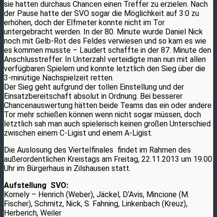
sie hatten durchaus Chancen einen Treffer zu erzielen. Nach
der Pause hatte der SVO sogar die Möglichkeit auf 3:0 zu
erhöhen, doch der Elfmeter konnte nicht im Tor
untergebracht werden. In der 80. Minute wurde Daniel Nick
noch mit Gelb-Rot des Feldes verwiesen und so kam es wie
es kommen musste – Laudert schaffte in der 87. Minute den
Anschlusstreffer. In Unterzahl verteidigte man nun mit allen
verfügbaren Spielern und konnte letztlich den Sieg über die
3-minütige Nachspielzeit retten.
Der Sieg geht aufgrund der tollen Einstellung und der
Einsatzbereitschaft absolut in Ordnung. Bei besserer
Chancenauswertung hätten beide Teams das ein oder andere
Tor mehr schießen können wenn nicht sogar müssen, doch
letztlich sah man auch spielerisch keinen großen Unterschied
zwischen einem C-Ligist und einem A-Ligist.
Die Auslosung des Viertelfinales findet im Rahmen des
außerordentlichen Kreistags am Freitag, 22.11.2013 um 19.00
Uhr im Bürgerhaus in Zilshausen statt.
Aufstellung SVO:
Kornely – Henrich (Weber), Jäckel, D‘Avis, Mincione (M.
Fischer), Schmitz, Nick, S. Fahning, Linkenbach (Kreuz),
Herberich, Weiler