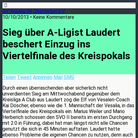
SV Vesalia 08 Oberwesel e.V.
10/10/2013 • Keine Kommentare
Sieg über A-Ligist Laudert
beschert Einzug ins
Viertelfinale des Kreispokals
Teilen
Tweet
Anpinnen
Mail
SMS
Durch einen überraschenden aber sicherlich nicht
unverdienten Sieg am Mittwochabend gegenüber dem
Kreisliga A Club aus Laudert zog die Elf von Vesalen-Coach
Kai Döscher, ebenso wie die 1. Mannschaft der Vesalia, in das
Viertelfinale des Kreispokals ein. Marius Weiler und Mario
Herberich schossen den SVO II bereits im ersten Durchgang
mit 2:0 in Führung, dabei hat man längst nicht alle Chancen
genutzt die sich in 45 Minuten auftaten. Laudert hatte
ebenso Probleme die eigenen Chancen zu nutzen, denn auch