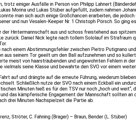
, trotz einiger Ausfälle in Person von Philipp Lahnert (Bänderde
ukas Morina und Lukas Stüber aufgefüllt, zudem nahmen Johann
i konnte man sich auch einige Großchancen erarbeiten, die jedo
ner und nun Vesalen-Keeper Nr. 1 Christoph Pörsch. So ging es 
r der Hintermannschaft aus und schoss freistehend aus spitzem
tärke zurück. Daniel Nick legte nach tollem Sololauf im Strafra
Tor.
e nach einem Abstimmungsfehler zwischen Pietro Putignano und T
n aus seinem Tor geeilt um den Ball aufzunehmen und so kullerte
ofitierte meist von haarsträubenden und ungewohnten Fehlern in 
e vielmals seine Klasse und bewahrte den SVO vor einem weiter
rt auf und drängte auf die erneute Führung, wiederum blieben 
selt. Schließlich nutze der SVO nach einem Eckball ein undurch
ktischen Minuten hieß es für den TSV nur noch „hoch und weit“, 
 und das kämpferische Engagement der Mannschaft sollten an di
ach drei Minuten Nachspielzeit die Partie ab.
renz, Ströter, C. Fahning (Brager) – Braun, Bender (L. Stüber)