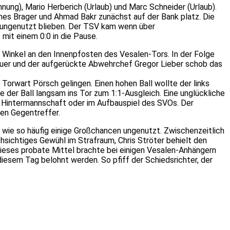
hnung), Mario Herberich (Urlaub) und Marc Schneider (Urlaub).
es Brager und Ahmad Bakr zunächst auf der Bank platz. Die
ch ungenutzt blieben. Der TSV kam wenn über
mit einem 0:0 in die Pause.
 Winkel an den Innenpfosten des Vesalen-Tors. In der Folge
um quer und der aufgerückte Abwehrchef Gregor Lieber schob das
orwart Pörsch gelingen. Einen hohen Ball wollte der links
 der Ball langsam ins Tor zum 1:1-Ausgleich. Eine unglückliche
der Hintermannschaft oder im Aufbauspiel des SVOs. Der
en Gegentreffer.
wie so häufig einige Großchancen ungenutzt. Zwischenzeitlich
sichtiges Gewühl im Strafraum, Chris Ströter behielt den
dieses probate Mittel brachte bei einigen Vesalen-Anhängern
esem Tag belohnt werden. So pfiff der Schiedsrichter, der