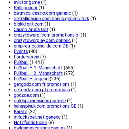
aviator game
(1)
Ballsponsor
(1)
betmica-casino.com generic
(1)
betrallicasino.com bonus generic turk
(1)
blokkfont.com
(1)
Casino Aruba Bet
(1)
crazytowerpl.com promotions pl
(1)
crazytowerplay.com generic
(1)
empirea-casino-de.com DE
(1)
Events
(40)
Förderverein
(7)
Fußball
(1.441)
Fußball – 1. Mannschaft
(655)
Fußball – 2. Mannschaft
(272)
Fußball – Jugend
(236)
getgodz.com fr promotions
(1)
getgodz.com pl promotions
(1)
godzde.com
(1)
goldspiniacasinos.com-de
(1)
hahaspinuk.com promotions GB
(1)
Karate
(22)
mrluckybet.net generic
(1)
Netzfundstücke
(8)
owlgamescasinos.com es
(1)