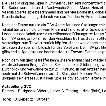
Die Vesalia ging das Spiel in Emmelshausen sehr konzentriert an
Der Kader wurde durch die Nachwuchs-Spieler Marco Henzel, L
Vesalia agierte spielbestimmend und mit viel Ballbesitz, dabe
Standardsituationen gefährlich vor das Tor des Ex-Emmelshause
Nach der Pause nutzte ein TSV Angreifer einen Stellungsfehle
rehabilitierte sich die Elf vom Rhein und fand zu alter Spiels
Leder aus der Nahdistanz zum erlösenden Führungstreffer ins 
Der TSV drängte fortan auf den Anschlusstreffer, dieser sollt
Verteidiger zum Torwart zurück köpfen, dieser war jedoch scho
Situation die aber sinnbildlich für das Spiel war. Der TSV pr
glänzend aufgelegte und hochmotivierte Torwart Pörsch zeigt
Nach dem Ausgleichstreffer nahm unsere Mannschaft wieder Fah
wurde Johannes Brager, Ahmad Bakr und Lukas Stüber eingewech
Durchblick und verwandelte zur 2:1-Führung. In den letzten he
noch mal die Schweißperlen auf die Stirn, doch Keeper-Pörsch
übrigens sein erstes A-Klassen Spiel relativ souverän leitete, n
Aufstellung SVO:
Pörsch – Putignano, Gödert, Lieber, S. Fahning – Nick (Bakr), Lo
Tore
: 1:0-Lieber, 2:1-Ströter