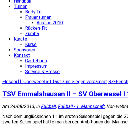
Handball
Turnen
Body Fit
Frauenturnen
Ausflug 2010
Rücken-Fit
Zumba
Karate
Kurse
Sponsoren
Kontakt
Gästebuch
Impressum
Service & Presse
Flosdorff: Oberwesel ist fast zum Siegen verdammt
RZ-Berich
TSV Emmelshausen II – SV Oberwesel I 1
Am 24/08/2013, In
Fußball
,
Fußball - 1. Mannschaft
, Von webm
Nach dem unglücklichen 1:1 im ersten Saisonspiel gegen die S
zweiten Saisonspiel hätte man bei den Ambitionen der Mannsc