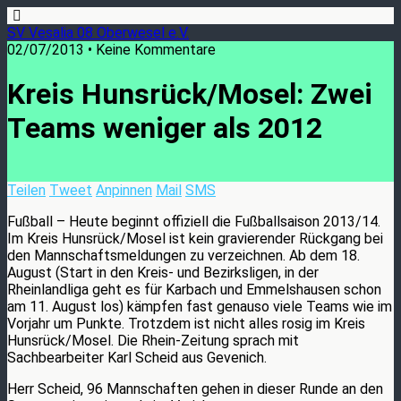
SV Vesalia 08 Oberwesel e.V.
02/07/2013 • Keine Kommentare
Kreis Hunsrück/Mosel: Zwei
Teams weniger als 2012
Teilen
Tweet
Anpinnen
Mail
SMS
Fußball – Heute beginnt offiziell die Fußballsaison 2013/14.
Im Kreis Hunsrück/Mosel ist kein gravierender Rückgang bei
den Mannschaftsmeldungen zu verzeichnen. Ab dem 18.
August (Start in den Kreis- und Bezirksligen, in der
Rheinlandliga geht es für Karbach und Emmelshausen schon
am 11. August los) kämpfen fast genauso viele Teams wie im
Vorjahr um Punkte. Trotzdem ist nicht alles rosig im Kreis
Hunsrück/Mosel. Die Rhein-Zeitung sprach mit
Sachbearbeiter Karl Scheid aus Gevenich.
Herr Scheid, 96 Mannschaften gehen in dieser Runde an den