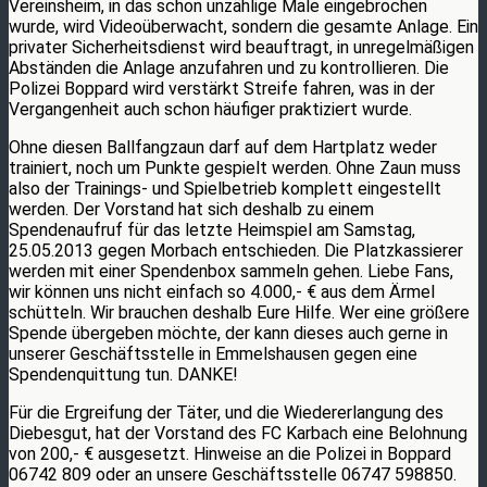
Vereinsheim, in das schon unzählige Male eingebrochen
wurde, wird Videoüberwacht, sondern die gesamte Anlage. Ein
privater Sicherheitsdienst wird beauftragt, in unregelmäßigen
Abständen die Anlage anzufahren und zu kontrollieren. Die
Polizei Boppard wird verstärkt Streife fahren, was in der
Vergangenheit auch schon häufiger praktiziert wurde.
Ohne diesen Ballfangzaun darf auf dem Hartplatz weder
trainiert, noch um Punkte gespielt werden. Ohne Zaun muss
also der Trainings- und Spielbetrieb komplett eingestellt
werden. Der Vorstand hat sich deshalb zu einem
Spendenaufruf für das letzte Heimspiel am Samstag,
25.05.2013 gegen Morbach entschieden. Die Platzkassierer
werden mit einer Spendenbox sammeln gehen. Liebe Fans,
wir können uns nicht einfach so 4.000,- € aus dem Ärmel
schütteln. Wir brauchen deshalb Eure Hilfe. Wer eine größere
Spende übergeben möchte, der kann dieses auch gerne in
unserer Geschäftsstelle in Emmelshausen gegen eine
Spendenquittung tun. DANKE!
Für die Ergreifung der Täter, und die Wiedererlangung des
Diebesgut, hat der Vorstand des FC Karbach eine Belohnung
von 200,- € ausgesetzt. Hinweise an die Polizei in Boppard
06742 809 oder an unsere Geschäftsstelle 06747 598850.