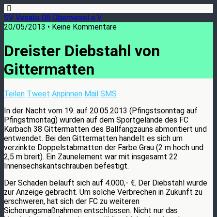
SV Vesalia 08 Oberwesel e.V.
20/05/2013 • Keine Kommentare
Dreister Diebstahl von
Gittermatten
Teilen
Tweet
Anpinnen
Mail
SMS
In der Nacht vom 19. auf 20.05.2013 (Pfingstsonntag auf
Pfingstmontag) wurden auf dem Sportgelände des FC
Karbach 38 Gittermatten des Ballfangzauns abmontiert und
entwendet. Bei den Gittermatten handelt es sich um
verzinkte Doppelstabmatten der Farbe Grau (2 m hoch und
2,5 m breit). Ein Zaunelement war mit insgesamt 22
Innensechskantschrauben befestigt.
Der Schaden beläuft sich auf 4.000,- €. Der Diebstahl wurde
zur Anzeige gebracht. Um solche Verbrechen in Zukunft zu
erschweren, hat sich der FC zu weiteren
Sicherungsmaßnahmen entschlossen. Nicht nur das