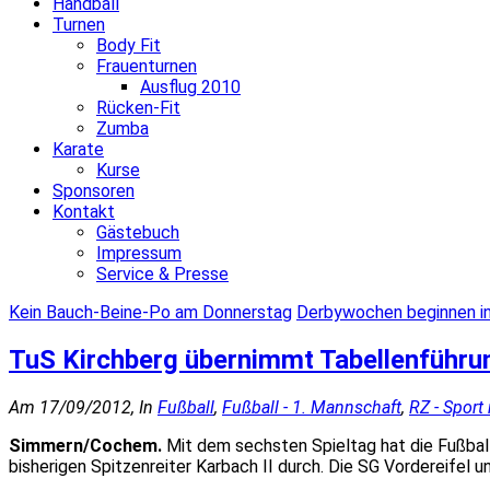
Handball
Turnen
Body Fit
Frauenturnen
Ausflug 2010
Rücken-Fit
Zumba
Karate
Kurse
Sponsoren
Kontakt
Gästebuch
Impressum
Service & Presse
Kein Bauch-Beine-Po am Donnerstag
Derbywochen beginnen i
TuS Kirchberg übernimmt Tabellenführu
Am 17/09/2012, In
Fußball
,
Fußball - 1. Mannschaft
,
RZ - Sport
Simmern/Cochem.
Mit dem sechsten Spieltag hat die Fußbal
bisherigen Spitzenreiter Karbach II durch. Die SG Vordereifel 