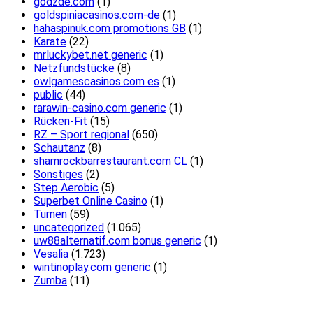
godzde.com
(1)
goldspiniacasinos.com-de
(1)
hahaspinuk.com promotions GB
(1)
Karate
(22)
mrluckybet.net generic
(1)
Netzfundstücke
(8)
owlgamescasinos.com es
(1)
public
(44)
rarawin-casino.com generic
(1)
Rücken-Fit
(15)
RZ – Sport regional
(650)
Schautanz
(8)
shamrockbarrestaurant.com CL
(1)
Sonstiges
(2)
Step Aerobic
(5)
Superbet Online Casino
(1)
Turnen
(59)
uncategorized
(1.065)
uw88alternatif.com bonus generic
(1)
Vesalia
(1.723)
wintinoplay.com generic
(1)
Zumba
(11)