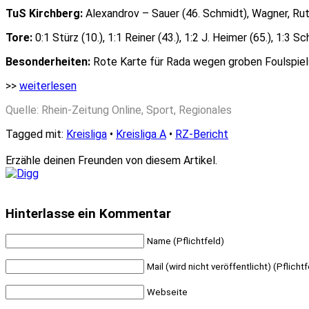
TuS Kirchberg:
Alexandrov – Sauer (46. Schmidt), Wagner, Rutz,
Tore:
0:1 Stürz (10.), 1:1 Reiner (43.), 1:2 J. Heimer (65.), 1:3 Sc
Besonderheiten:
Rote Karte für Rada wegen groben Foulspiels (
>>
weiterlesen
Quelle: Rhein-Zeitung Online, Sport, Regionales
Tagged mit:
Kreisliga
•
Kreisliga A
•
RZ-Bericht
Erzähle deinen Freunden von diesem Artikel.
Hinterlasse ein Kommentar
Name (Pflichtfeld)
Mail (wird nicht veröffentlicht) (Pflichtf
Webseite