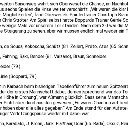
eiten Saisonsieg wahrt sich Oberwesel die Chance, im Nachhols
us sechs Spielen die Krise weiter verschärft. „Wir waren die k
he Möglichkeiten“, fand Oberwesels Spielertrainer Christoph Bra
n Chris Ströter. Am Spiel selbst hatte Boppards Trainer Gerrie S
ie wenige Male vor unserem Tor standen. Nach dem 2:0 war die M
 Steigerung zu sehen, aber wir müssen endlich mal wieder ein T
 de Sousa, Kokoscha, Schütz (81. Zeiler), Preto, Ates (65. Schmit
 Fahning, Bakr, Bender (81. Valzano), Braun, Schneider.
ider (79.).
nie (Boppard, 79.).
ch in Karbach beim bisherigen Tabellenführer zum neuen Spitze
Kader der ersten Mannschaft dabei, dementsprechend war das T
er Höhe in Ordnung“, war Aßmann glücklich. Dass seine Mannscha
r Sicht aber durchaus drin gewesen: „Es waren Chancen auf beide
ler haben aber alle alles gegeben.“ Am Ende stand für den Aufstei
riger Verletzungspause wieder mit dabei war.
, Karabalci, J. Krohn, Junk, Flaßhaar, Ucar (65. Rada), Öksüz, Rei