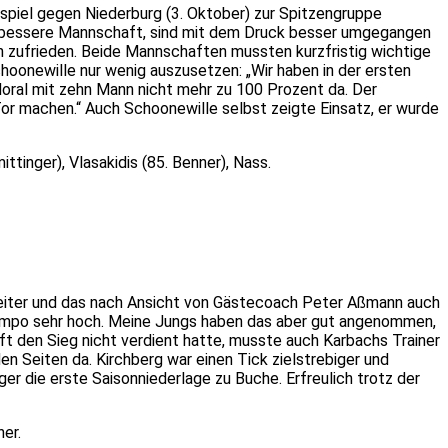
piel gegen Niederburg (3. Oktober) zur Spitzengruppe
lar bessere Mannschaft, sind mit dem Druck besser umgegangen
un zufrieden. Beide Mannschaften mussten kurzfristig wichtige
choonewille nur wenig auszusetzen: „Wir haben in der ersten
oral mit zehn Mann nicht mehr zu 100 Prozent da. Der
or machen.“ Auch Schoonewille selbst zeigte Einsatz, er wurde
tinger), Vlasakidis (85. Benner), Nass.
nreiter und das nach Ansicht von Gästecoach Peter Aßmann auch
empo sehr hoch. Meine Jungs haben das aber gut angenommen,
ft den Sieg nicht verdient hatte, musste auch Karbachs Trainer
n Seiten da. Kirchberg war einen Tick zielstrebiger und
ger die erste Saisonniederlage zu Buche. Erfreulich trotz der
ner.