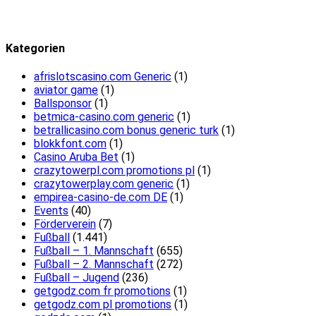
Kategorien
afrislotscasino.com Generic
(1)
aviator game
(1)
Ballsponsor
(1)
betmica-casino.com generic
(1)
betrallicasino.com bonus generic turk
(1)
blokkfont.com
(1)
Casino Aruba Bet
(1)
crazytowerpl.com promotions pl
(1)
crazytowerplay.com generic
(1)
empirea-casino-de.com DE
(1)
Events
(40)
Förderverein
(7)
Fußball
(1.441)
Fußball – 1. Mannschaft
(655)
Fußball – 2. Mannschaft
(272)
Fußball – Jugend
(236)
getgodz.com fr promotions
(1)
getgodz.com pl promotions
(1)