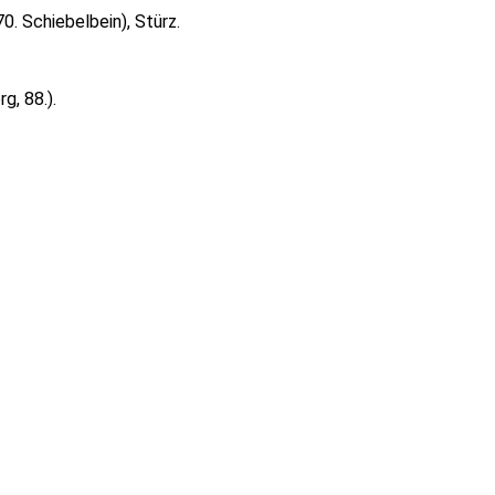
0. Schiebelbein), Stürz.
g, 88.).