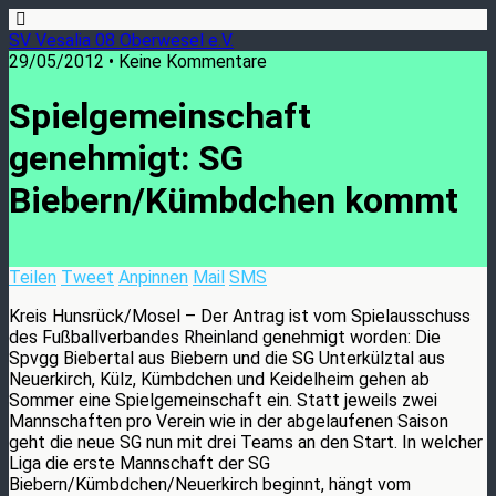
SV Vesalia 08 Oberwesel e.V.
29/05/2012 • Keine Kommentare
Spielgemeinschaft
genehmigt: SG
Biebern/Kümbdchen kommt
Teilen
Tweet
Anpinnen
Mail
SMS
Kreis Hunsrück/Mosel – Der Antrag ist vom Spielausschuss
des Fußballverbandes Rheinland genehmigt worden: Die
Spvgg Biebertal aus Biebern und die SG Unterkülztal aus
Neuerkirch, Külz, Kümbdchen und Keidelheim gehen ab
Sommer eine Spielgemeinschaft ein. Statt jeweils zwei
Mannschaften pro Verein wie in der abgelaufenen Saison
geht die neue SG nun mit drei Teams an den Start. In welcher
Liga die erste Mannschaft der SG
Biebern/Kümbdchen/Neuerkirch beginnt, hängt vom