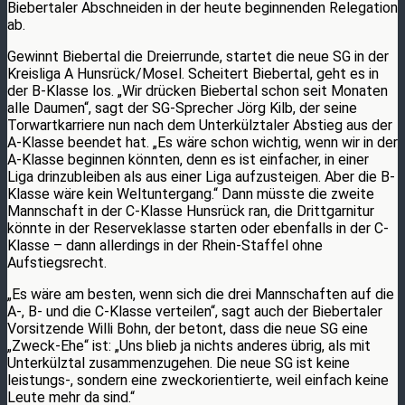
Biebertaler Abschneiden in der heute beginnenden Relegation
ab.
Gewinnt Biebertal die Dreierrunde, startet die neue SG in der
Kreisliga A Hunsrück/Mosel. Scheitert Biebertal, geht es in
der B-Klasse los. „Wir drücken Biebertal schon seit Monaten
alle Daumen“, sagt der SG-Sprecher Jörg Kilb, der seine
Torwartkarriere nun nach dem Unterkülztaler Abstieg aus der
A-Klasse beendet hat. „Es wäre schon wichtig, wenn wir in der
A-Klasse beginnen könnten, denn es ist einfacher, in einer
Liga drinzubleiben als aus einer Liga aufzusteigen. Aber die B-
Klasse wäre kein Weltuntergang.“ Dann müsste die zweite
Mannschaft in der C-Klasse Hunsrück ran, die Drittgarnitur
könnte in der Reserveklasse starten oder ebenfalls in der C-
Klasse – dann allerdings in der Rhein-Staffel ohne
Aufstiegsrecht.
„Es wäre am besten, wenn sich die drei Mannschaften auf die
A-, B- und die C-Klasse verteilen“, sagt auch der Biebertaler
Vorsitzende Willi Bohn, der betont, dass die neue SG eine
„Zweck-Ehe“ ist: „Uns blieb ja nichts anderes übrig, als mit
Unterkülztal zusammenzugehen. Die neue SG ist keine
leistungs-, sondern eine zweckorientierte, weil einfach keine
Leute mehr da sind.“