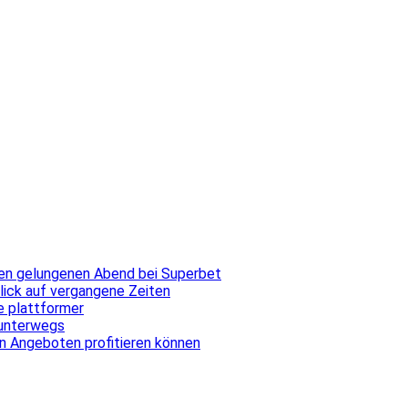
inen gelungenen Abend bei Superbet
blick auf vergangene Zeiten
ale plattformer
 unterwegs
n Angeboten profitieren können