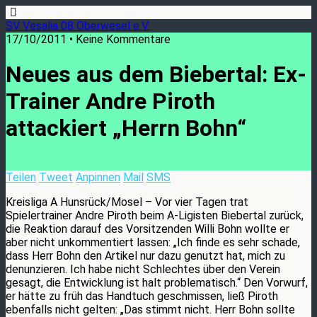
SV Vesalia 08 Oberwesel e.V.
17/10/2011 • Keine Kommentare
Neues aus dem Biebertal: Ex-
Trainer Andre Piroth
attackiert „Herrn Bohn“
Teilen
Tweet
Anpinnen
Mail
SMS
Kreisliga A Hunsrück/Mosel – Vor vier Tagen trat
Spielertrainer Andre Piroth beim A-Ligisten Biebertal zurück,
die Reaktion darauf des Vorsitzenden Willi Bohn wollte er
aber nicht unkommentiert lassen: „Ich finde es sehr schade,
dass Herr Bohn den Artikel nur dazu genutzt hat, mich zu
denunzieren. Ich habe nicht Schlechtes über den Verein
gesagt, die Entwicklung ist halt problematisch.“ Den Vorwurf,
er hätte zu früh das Handtuch geschmissen, ließ Piroth
ebenfalls nicht gelten: „Das stimmt nicht. Herr Bohn sollte