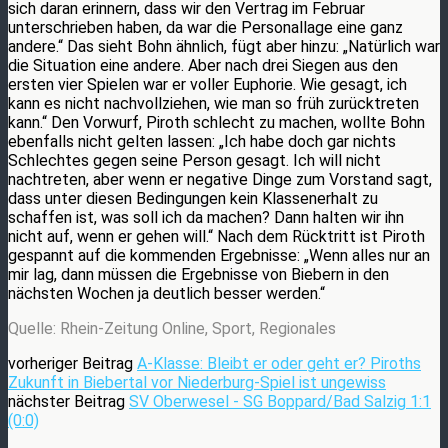
sich daran erinnern, dass wir den Vertrag im Februar
unterschrieben haben, da war die Personallage eine ganz
andere.“ Das sieht Bohn ähnlich, fügt aber hinzu: „Natürlich war
die Situation eine andere. Aber nach drei Siegen aus den
ersten vier Spielen war er voller Euphorie. Wie gesagt, ich
kann es nicht nachvollziehen, wie man so früh zurücktreten
kann.“ Den Vorwurf, Piroth schlecht zu machen, wollte Bohn
ebenfalls nicht gelten lassen: „Ich habe doch gar nichts
Schlechtes gegen seine Person gesagt. Ich will nicht
nachtreten, aber wenn er negative Dinge zum Vorstand sagt,
dass unter diesen Bedingungen kein Klassenerhalt zu
schaffen ist, was soll ich da machen? Dann halten wir ihn
nicht auf, wenn er gehen will.“ Nach dem Rücktritt ist Piroth
gespannt auf die kommenden Ergebnisse: „Wenn alles nur an
mir lag, dann müssen die Ergebnisse von Biebern in den
nächsten Wochen ja deutlich besser werden.“
Quelle: Rhein-Zeitung Online, Sport, Regionales
vorheriger Beitrag
A-Klasse: Bleibt er oder geht er? Piroths
Zukunft in Biebertal vor Niederburg-Spiel ist ungewiss
nächster Beitrag
SV Oberwesel - SG Boppard/Bad Salzig 1:1
(0:0)